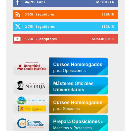
44,695
Fans
ME GUSTA
3,506
Seguidores
SEGUIR
2,075
Seguidores
SEGUIR
1,290
Suscriptores
SUSCRIBIRTE
Cursos Homologados
para Oposiciones
Másteres Oficiales
Universitarios
Cursos Homologados
para Sexenios
Prepara Oposiciones
a
Maestros y Profesores