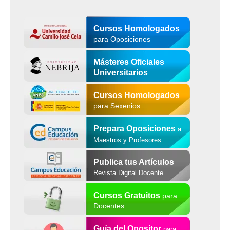
Cursos Homologados
para Oposiciones
Másteres Oficiales
Universitarios
Cursos Homologados
para Sexenios
Prepara Oposiciones
a
Maestros y Profesores
Publica tus Artículos
Revista Digital Docente
Cursos Gratuitos
para
Docentes
Guía del Opositor
para