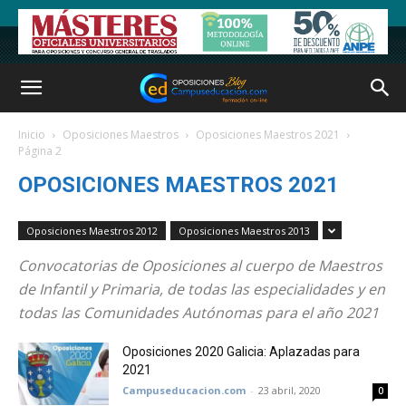
Inicio
Oposiciones Maestros
Oposiciones Maestros 2021
Página 2
OPOSICIONES MAESTROS 2021
Oposiciones Maestros 2012
Oposiciones Maestros 2013
Convocatorias de Oposiciones al cuerpo de Maestros
de Infantil y Primaria, de todas las especialidades y en
todas las Comunidades Autónomas para el año 2021
Oposiciones 2020 Galicia: Aplazadas para
2021
Campuseducacion.com
-
23 abril, 2020
0