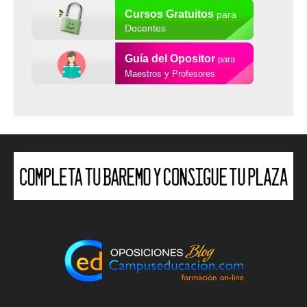
Cursos Gratuitos
para
Docentes
Guía del Opositor
para
Maestros y Profesores