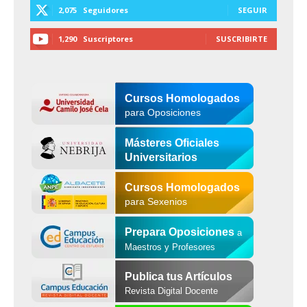
2,075
Seguidores
SEGUIR
1,290
Suscriptores
SUSCRIBIRTE
Cursos Homologados
para Oposiciones
Másteres Oficiales
Universitarios
Cursos Homologados
para Sexenios
Prepara Oposiciones
a
Maestros y Profesores
Publica tus Artículos
Revista Digital Docente