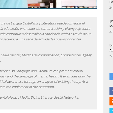
Ed
24
¿P
tura de Lengua Castellana y Literatura puede fomentar el
Má
 la educación en medios de comunicación y el lenguaje sobre
29
 contribuir a desarrollar la conciencia crítica a través de un
 consecuencia, una serie de actividades que los docentes
Di
Ap
; Salud mental; Medios de comunicación; Competencia Digital;
22
.
 of Spanish Language and Literature can promote critical
eracy and the language of mental health. It examines how the
tical awareness through an analysis of existing theory. As a
achers can implement in the classroom.
tal Health; Media; Digital Literacy; Social Networks;