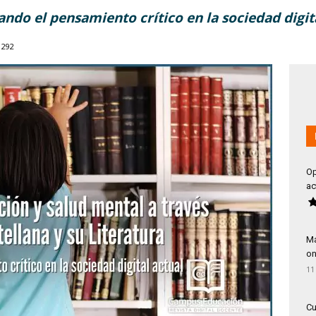
do el pensamiento crítico en la sociedad digit
292
Op
ac
Má
on
11
Cu