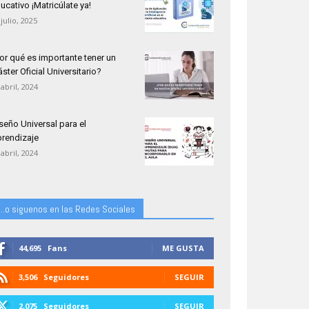
ucativo ¡Matricúlate ya!
 julio, 2025
or qué es importante tener un
ster Oficial Universitario?
 abril, 2024
seño Universal para el
rendizaje
 abril, 2024
...o siguenos en las Redes Sociales
44,695
Fans
ME GUSTA
3,506
Seguidores
SEGUIR
2,075
Seguidores
SEGUIR