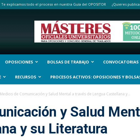
Te explicamos todo el proceso en nuestra Guía del OPOSITOR
¿Quieres publica
OPOSICIONES
BOLSAS DE TRABAJO
CONVOCATORIAS
E
RECURSOS
PROCESOS ACTIVOS: OPOSICIONES Y BOLSA
Medios de Comunicación y Salud Mental a través de Lengua Castellana y...
nicación y Salud Menta
na y su Literatura