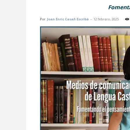
Fomentan
Por
Joan Enric Casañ Escribá
-
12 febrero, 2025