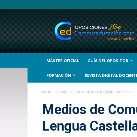
BLOG
Noticias
Oposiciones
y
bolsas
Trabajo
Interinos.
MÁSTER OFICIAL
GUÍA DEL OPOSITOR
Campuseducacion.com
FORMACIÓN
REVISTA DIGITAL DOCENT
Inicio
Campus Educación Revista Digital Docente
Medios de Comu
Lengua Castella