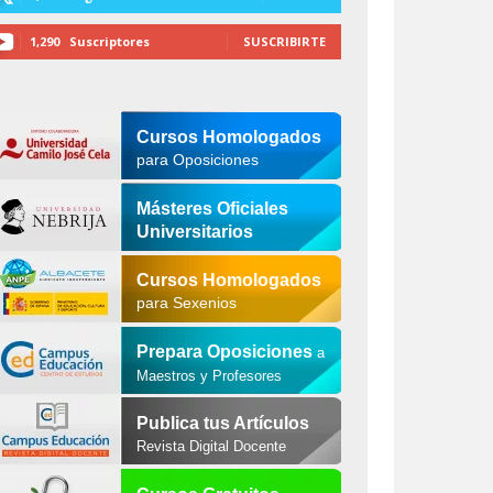
1,290
Suscriptores
SUSCRIBIRTE
Cursos Homologados
para Oposiciones
Másteres Oficiales
Universitarios
Cursos Homologados
para Sexenios
Prepara Oposiciones
a
Maestros y Profesores
Publica tus Artículos
Revista Digital Docente