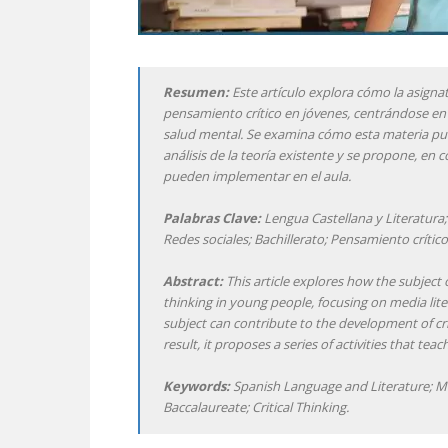
Resumen:
Este artículo explora cómo la asigna
pensamiento crítico en jóvenes, centrándose en
salud mental. Se examina cómo esta materia puede
análisis de la teoría existente y se propone, en
pueden implementar en el aula.
Palabras Clave:
Lengua Castellana y Literatura
Redes sociales; Bachillerato; Pensamiento crítico
Abstract:
This article explores how the subject
thinking in young people, focusing on media lit
subject can contribute to the development of cri
result, it proposes a series of activities that te
Keywords:
Spanish Language and Literature; Men
Baccalaureate; Critical Thinking.