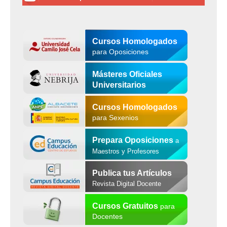
Cursos Homologados
para Oposiciones
Másteres Oficiales
Universitarios
Cursos Homologados
para Sexenios
Prepara Oposiciones
a
Maestros y Profesores
Publica tus Artículos
Revista Digital Docente
Cursos Gratuitos
para
Docentes