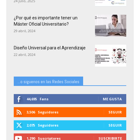
24 julio, 2025
¿Por qué es importante tener un
Máster Oficial Universitario?
29 abril, 2024
Diseño Universal para el Aprendizaje
22 abril, 2024
...o siguenos en las Redes Sociales
44,695
Fans
ME GUSTA
3,506
Seguidores
SEGUIR
2,075
Seguidores
SEGUIR
1,290
Suscriptores
SUSCRIBIRTE