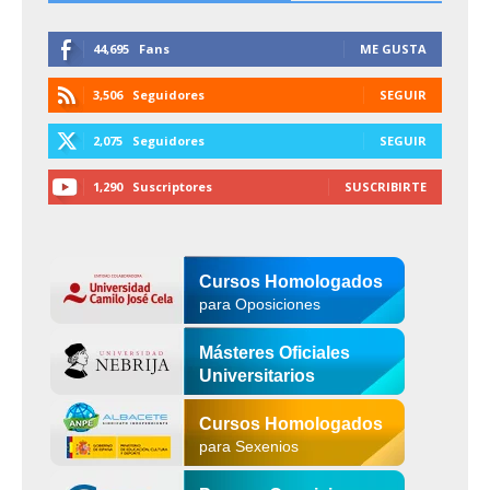
44,695
Fans
ME GUSTA
3,506
Seguidores
SEGUIR
2,075
Seguidores
SEGUIR
1,290
Suscriptores
SUSCRIBIRTE
Cursos Homologados
para Oposiciones
Másteres Oficiales
Universitarios
Cursos Homologados
para Sexenios