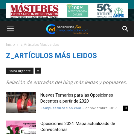
Inicio
z_Artículos Más Leidos
Z_ARTÍCULOS MÁS LEIDOS
Bolsa urgente
Relación de entradas del blog más leidas y populares.
Nuevos Temarios para las Oposiciones
Docentes a partir de 2020
Campuseducacion.com
-
27 noviembre, 2017
0
Oposiciones 2024: Mapa actualizado de
Convocatorias