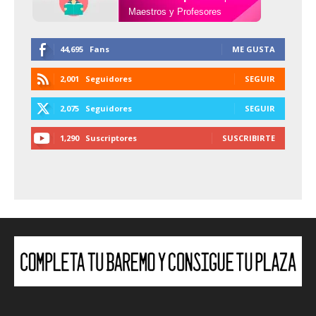
Maestros y Profesores
44,695
Fans
ME GUSTA
2,001
Seguidores
SEGUIR
2,075
Seguidores
SEGUIR
1,290
Suscriptores
SUSCRIBIRTE