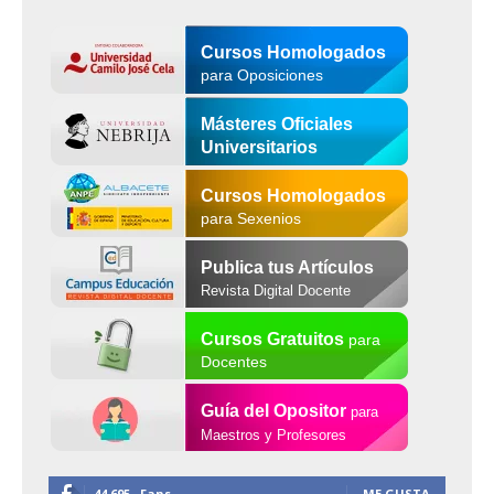
Cursos Homologados
para Oposiciones
Másteres Oficiales
Universitarios
Cursos Homologados
para Sexenios
Publica tus Artículos
Revista Digital Docente
Cursos Gratuitos
para
Docentes
Guía del Opositor
para
Maestros y Profesores
44,695
Fans
ME GUSTA