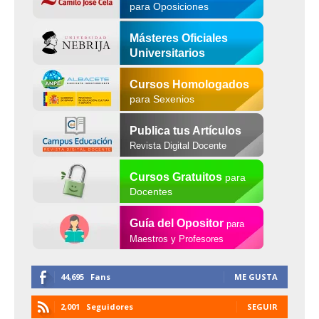
para Oposiciones
Másteres Oficiales
Universitarios
Cursos Homologados
para Sexenios
Publica tus Artículos
Revista Digital Docente
Cursos Gratuitos
para
Docentes
Guía del Opositor
para
Maestros y Profesores
44,695
Fans
ME GUSTA
2,001
Seguidores
SEGUIR