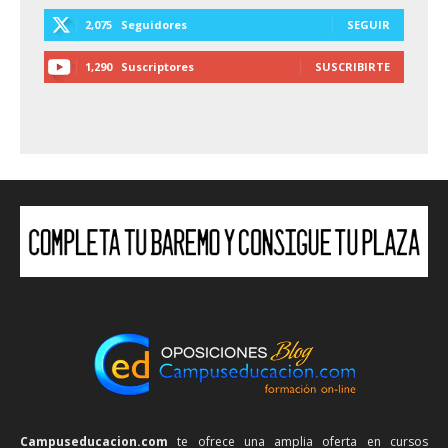
2,075
Seguidores
SEGUIR
1,290
Suscriptores
SUSCRIBIRTE
Campuseducacion.com
te ofrece una amplia oferta en cursos