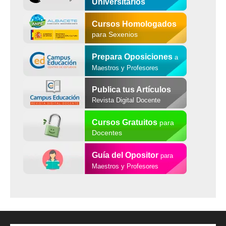
Universitarios
Cursos Homologados
para Sexenios
Prepara Oposiciones
a
Maestros y Profesores
Publica tus Artículos
Revista Digital Docente
Cursos Gratuitos
para
Docentes
Guía del Opositor
para
Maestros y Profesores