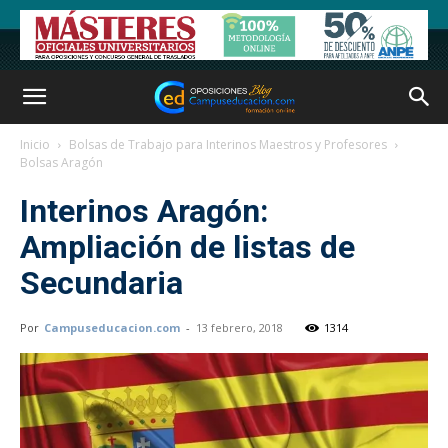
Inicio
Bolsas de Trabajo para Interinos Maestros y Profesores
Bolsas Aragón
Interinos Aragón:
Ampliación de listas de
Secundaria
Por
Campuseducacion.com
-
13 febrero, 2018
1314