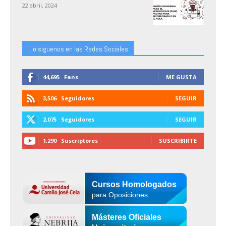
22 abril, 2024
...o siguenos en las Redes Sociales
44,695
Fans
ME GUSTA
3,506
Seguidores
SEGUIR
2,075
Seguidores
SEGUIR
1,290
Suscriptores
SUSCRIBIRTE
Cursos Homologados
para Oposiciones
Másteres Oficiales