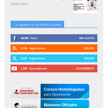
22 abril, 2024
...o siguenos en las Redes Sociales
44,695
Fans
ME GUSTA
3,506
Seguidores
SEGUIR
2,075
Seguidores
SEGUIR
1,290
Suscriptores
SUSCRIBIRTE
Cursos Homologados
para Oposiciones
Másteres Oficiales