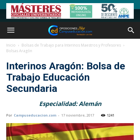
Inicio
Bolsas de Trabajo para Interinos Maestros y Profesores
Bolsas Aragón
Interinos Aragón: Bolsa de
Trabajo Educación
Secundaria
Especialidad: Alemán
Por
Campuseducacion.com
-
17 noviembre, 2017
1241