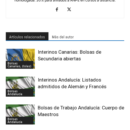
homologada: 30% para afiliados a ANPE en cursos a distancia.
Artículos relacionados
Más del autor
Interinos Canarias: Bolsas de
Secundaria abiertas
Bolsas
Canarias, (Islas)
Interinos Andalucía: Listados
admitidos de Alemán y Francés
Bolsas
Andalucía
Bolsas de Trabajo Andalucía: Cuerpo de
Maestros
Bolsas
Andalucía