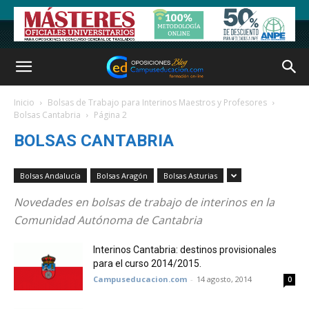
Inicio
Bolsas de Trabajo para Interinos Maestros y Profesores
Bolsas Cantabria
Página 2
BOLSAS CANTABRIA
Bolsas Andalucía
Bolsas Aragón
Bolsas Asturias
Novedades en bolsas de trabajo de interinos en la
Comunidad Autónoma de Cantabria
Interinos Cantabria: destinos provisionales
para el curso 2014/2015.
Campuseducacion.com
-
14 agosto, 2014
0