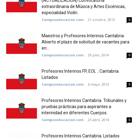
(ACTUALIZACIÓN) Convocatoria
extraordinaria de Música y Artes Escénicas,
especialidad Violín.
Campuseducacion.com
-
21 octubre, 2013
0
Maestros y Profesores Interinos Cantabria.
Abierto el plazo de solicitud de vacantes para
en...
Campuseducacion.com
-
29 julio, 2014
0
Profesores Interinos FP, EOI, …Cantabria.
Listados
Campuseducacion.com
-
6 mayo, 2013
0
Profesores Interinos Cantabria. Tribunales y
pruebas prácticas para aspirantes a
interinidad en diferentes Cuerpos.
Campuseducacion.com
-
23 abril, 2014
0
Profesores Interinos Cantabria. Listados