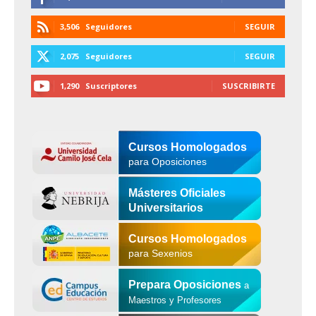
3,506
Seguidores
SEGUIR
2,075
Seguidores
SEGUIR
1,290
Suscriptores
SUSCRIBIRTE
Cursos Homologados
para Oposiciones
Másteres Oficiales
Universitarios
Cursos Homologados
para Sexenios
Prepara Oposiciones
a
Maestros y Profesores