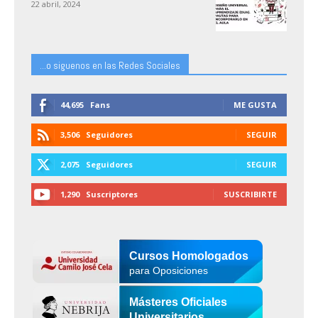
22 abril, 2024
...o siguenos en las Redes Sociales
44,695
Fans
ME GUSTA
3,506
Seguidores
SEGUIR
2,075
Seguidores
SEGUIR
1,290
Suscriptores
SUSCRIBIRTE
Cursos Homologados
para Oposiciones
Másteres Oficiales
Universitarios