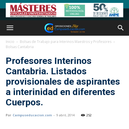
Inicio
Bolsas de Trabajo para Interinos Maestros y Profesores
Bolsas Cantabria
Profesores Interinos
Cantabria. Listados
provisionales de aspirantes
a interinidad en diferentes
Cuerpos.
Por
Campuseducacion.com
-
9 abril, 2014
252