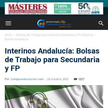
Inicio
Bolsas de Trabajo para Interinos Maestros y Profesores
Bolsas Andalucía
Interinos Andalucía: Bolsas
de Trabajo para Secundaria
y FP
Por
Campuseducacion.com
-
26 octubre, 2022
1227