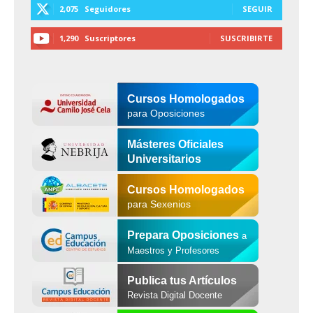
2,075
Seguidores
SEGUIR
1,290
Suscriptores
SUSCRIBIRTE
Cursos Homologados
para Oposiciones
Másteres Oficiales
Universitarios
Cursos Homologados
para Sexenios
Prepara Oposiciones
a
Maestros y Profesores
Publica tus Artículos
Revista Digital Docente