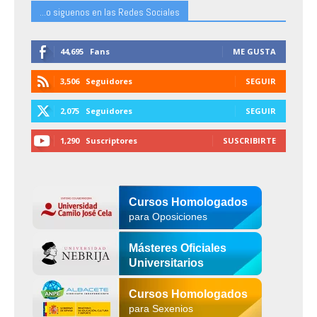
...o siguenos en las Redes Sociales
44,695
Fans
ME GUSTA
3,506
Seguidores
SEGUIR
2,075
Seguidores
SEGUIR
1,290
Suscriptores
SUSCRIBIRTE
Cursos Homologados
para Oposiciones
Másteres Oficiales
Universitarios
Cursos Homologados
para Sexenios