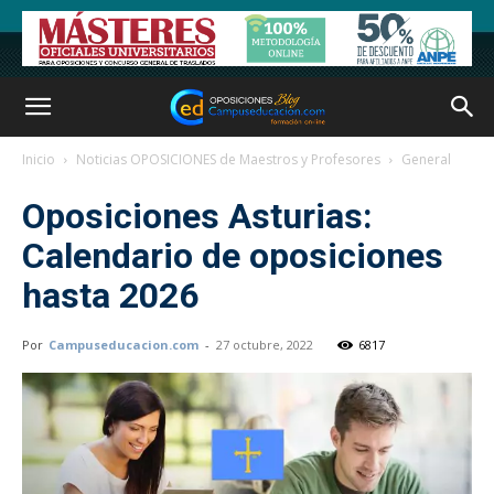
Inicio
Noticias OPOSICIONES de Maestros y Profesores
General
Oposiciones Asturias:
Calendario de oposiciones
hasta 2026
Por
Campuseducacion.com
-
27 octubre, 2022
6817