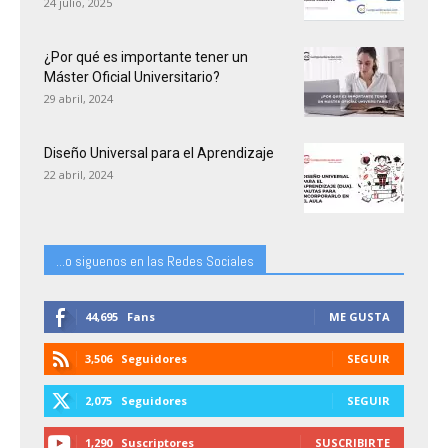
24 julio, 2025
¿Por qué es importante tener un
Máster Oficial Universitario?
29 abril, 2024
Diseño Universal para el Aprendizaje
22 abril, 2024
...o siguenos en las Redes Sociales
44,695
Fans
ME GUSTA
3,506
Seguidores
SEGUIR
2,075
Seguidores
SEGUIR
1,290
Suscriptores
SUSCRIBIRTE