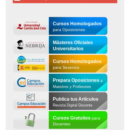
Cursos Homologados
para Oposiciones
Másteres Oficiales
Universitarios
Cursos Homologados
para Sexenios
Prepara Oposiciones
a
Maestros y Profesores
Publica tus Artículos
Revista Digital Docente
Cursos Gratuitos
para
Docentes