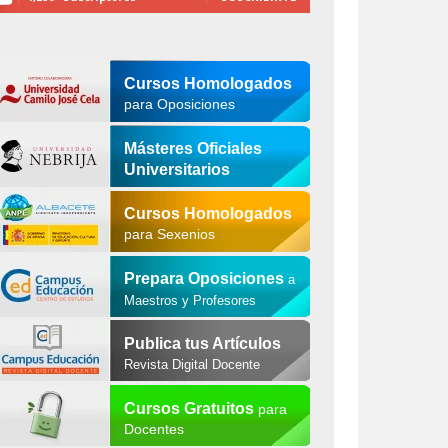
Cursos Homologados
para Oposiciones
Másteres Oficiales
Universitarios
Cursos Homologados
para Sexenios
Prepara Oposiciones
a
Maestros y Profesores
Publica tus Artículos
Revista Digital Docente
Cursos Gratuitos
para
Docentes