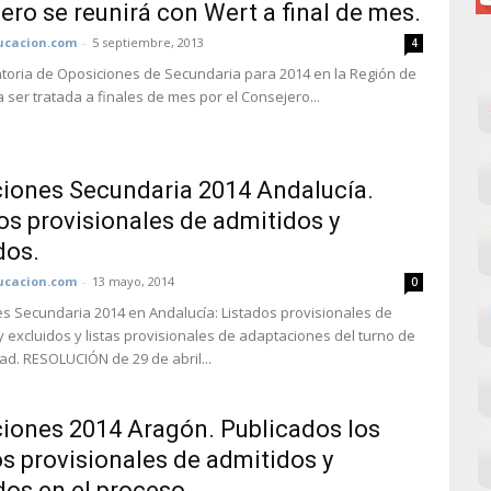
ero se reunirá con Wert a final de mes.
cacion.com
-
5 septiembre, 2013
4
toria de Oposiciones de Secundaria para 2014 en la Región de
 ser tratada a finales de mes por el Consejero...
iones Secundaria 2014 Andalucía.
os provisionales de admitidos y
dos.
cacion.com
-
13 mayo, 2014
0
s Secundaria 2014 en Andalucía: Listados provisionales de
y excluidos y listas provisionales de adaptaciones del turno de
ad. RESOLUCIÓN de 29 de abril...
iones 2014 Aragón. Publicados los
os provisionales de admitidos y
dos en el proceso...