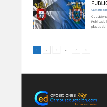
PUBLI
Campusedu
Oposicione
Publicada 
plazas del
...
1
2
3
7