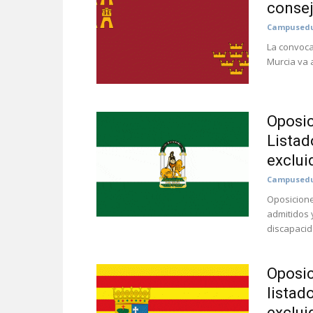
consej
Campusedu
La convoca
Murcia va a
Oposic
Listad
exclui
Campusedu
Oposicione
admitidos 
discapacid
Oposic
listad
exclui