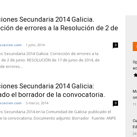
iones Secundaria 2014 Galicia.
ción de errores a la Resolución de 2 de
cacion.com
-
1 julio, 2014
0
s Secundaria 2014 Galicia. Corrección de errores a la
 de 2 de junio. RESOLUCIÓN de 17 de junio de 2014, de
Op
de errores...
ac
iones Secundaria 2014 Galicia:
Má
ado el borrador de la convocatoria.
on
cacion.com
-
5 marzo, 2014
0
11
s Secundaria 2014 en la Comunidad de Galicia: publicado el
e la convocatoria. Documento adjunto: Borrador Fuente: ANPE
Cu
Ed
24