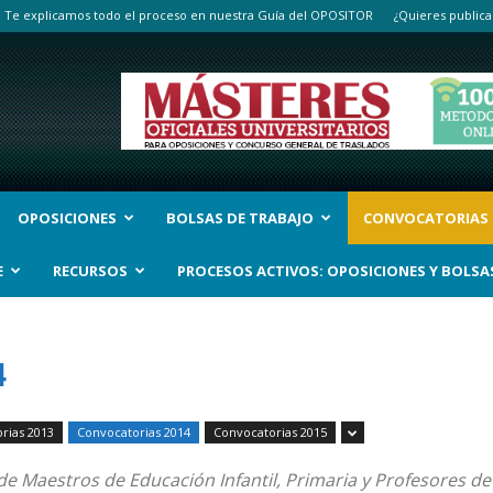
Te explicamos todo el proceso en nuestra Guía del OPOSITOR
¿Quieres publica
OPOSICIONES
BOLSAS DE TRABAJO
CONVOCATORIAS
E
RECURSOS
PROCESOS ACTIVOS: OPOSICIONES Y BOLSA
4
rias 2013
Convocatorias 2014
Convocatorias 2015
e Maestros de Educación Infantil, Primaria y Profesores de