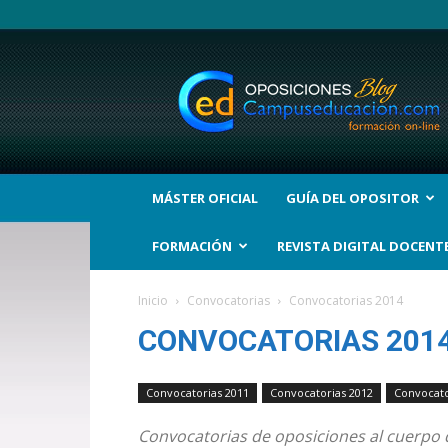
BLOG
Noticias
Oposiciones
y
bolsas
Trabajo
Interinos.
MÁSTER OFICIAL
GUÍA DEL OPOSITOR
Campuseducacion.com
FORMACIÓN
REVISTA DIGITAL DOCENT
Inicio
Convocatorias
Convocatorias 2014
CONVOCATORIAS 201
Convocatorias 2011
Convocatorias 2012
Convocato
Convocatorias de oposiciones al cuerpo d