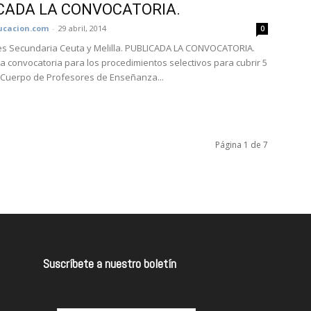
CADA LA CONVOCATORIA.
cacion.com
-
29 abril, 2014
0
s Secundaria Ceuta y Melilla. PUBLICADA LA CONVOCATORIA.
la convocatoria para los procedimientos selectivos para cubrir 5
 Cuerpo de Profesores de Enseñanza...
Página 1 de 7
Suscríbete a nuestro boletín