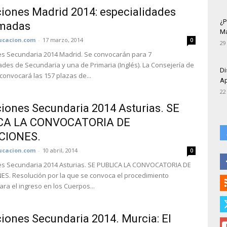
iones Madrid 2014: especialidades
¿P
rmadas
Má
cacion.com
-
17 marzo, 2014
0
29
s Secundaria 2014 Madrid. Se convocarán para 7
ades de Secundaria y una de Primaria (Inglés). La Consejería de
Di
convocará las 157 plazas de...
Ap
22
iones Secundaria 2014 Asturias. SE
CA LA CONVOCATORIA DE
CIONES.
cacion.com
-
10 abril, 2014
0
es Secundaria 2014 Asturias. SE PUBLICA LA CONVOCATORIA DE
S. Resolución por la que se convoca el procedimiento
ara el ingreso en los Cuerpos...
iones Secundaria 2014. Murcia: El