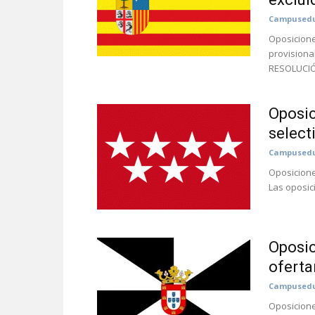
Campusedu
Oposicione
provisiona
RESOLUCIÓN
Oposic
select
Campusedu
Oposicione
Las oposic
Oposic
oferta
Campusedu
Oposicione