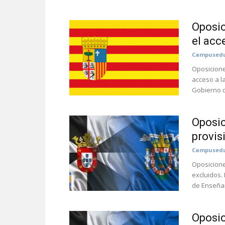
Oposi
el acc
Campusedu
Oposicione
acceso a l
Gobierno d
Oposic
provis
Campusedu
Oposicione
excluidos.
de Enseña
Oposic