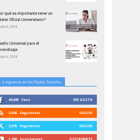
or qué es importante tener un
ster Oficial Universitario?
 abril, 2024
seño Universal para el
rendizaje
 abril, 2024
...o siguenos en las Redes Sociales
44,695
Fans
ME GUSTA
3,506
Seguidores
SEGUIR
2,075
Seguidores
SEGUIR
1,290
Suscriptores
SUSCRIBIRTE