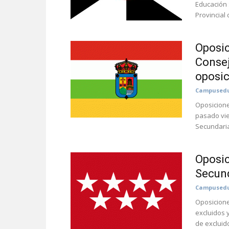
Educación 
Provincial 
Oposic
Consej
oposic
Campusedu
Oposicione
pasado vie
Secundaria
Oposic
Secund
Campusedu
Oposicione
excluidos 
de excluido