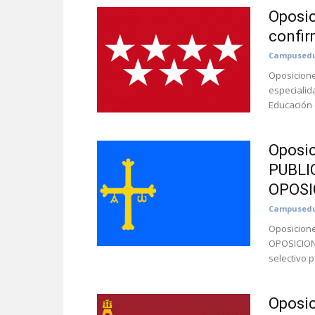
Oposic
confi
Campusedu
Oposicione
especialid
Educación 
Oposic
PUBLI
OPOSI
Campusedu
Oposicion
OPOSICIONE
selectivo p
Oposic