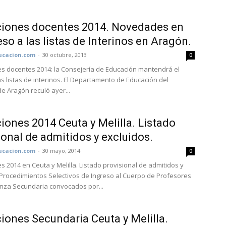
ciones docentes 2014. Novedades en
eso a las listas de Interinos en Aragón.
cacion.com
-
30 octubre, 2013
0
s docentes 2014: la Consejería de Educación mantendrá el
as listas de interinos. El Departamento de Educación del
e Aragón reculó ayer...
iones 2014 Ceuta y Melilla. Listado
ional de admitidos y excluidos.
cacion.com
-
30 mayo, 2014
0
s 2014 en Ceuta y Melilla. Listado provisional de admitidos y
 Procedimientos Selectivos de Ingreso al Cuerpo de Profesores
nza Secundaria convocados por...
iones Secundaria Ceuta y Melilla.