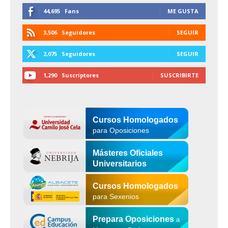
44,695
Fans
ME GUSTA
3,506
Seguidores
SEGUIR
2,075
Seguidores
SEGUIR
1,290
Suscriptores
SUSCRIBIRTE
Cursos Homologados
para Oposiciones
Másteres Oficiales
Universitarios
Cursos Homologados
para Sexenios
Prepara Oposiciones
a