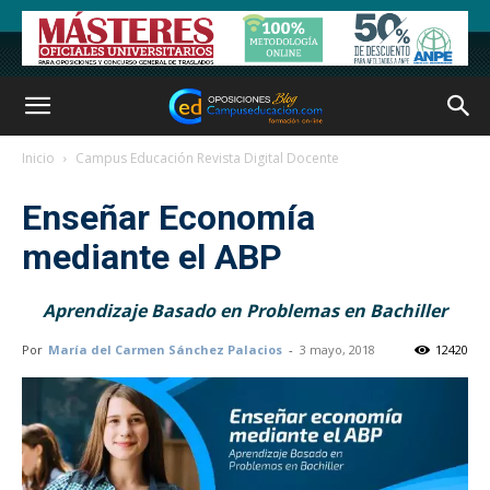
Inicio
Campus Educación Revista Digital Docente
Enseñar Economía
mediante el ABP
Aprendizaje Basado en Problemas en Bachiller
Por
María del Carmen Sánchez Palacios
-
3 mayo, 2018
12420