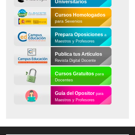
Universitarios
Cursos Homologados
para Sexenios
Prepara Oposiciones
a
Maestros y Profesores
Publica tus Artículos
Revista Digital Docente
Cursos Gratuitos
para
Docentes
Guía del Opositor
para
Maestros y Profesores