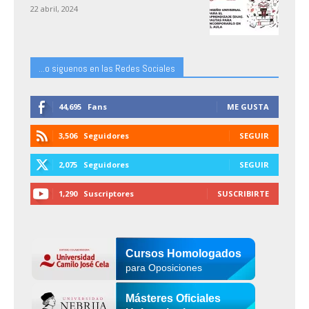
22 abril, 2024
...o siguenos en las Redes Sociales
44,695
Fans
ME GUSTA
3,506
Seguidores
SEGUIR
2,075
Seguidores
SEGUIR
1,290
Suscriptores
SUSCRIBIRTE
Cursos Homologados
para Oposiciones
Másteres Oficiales