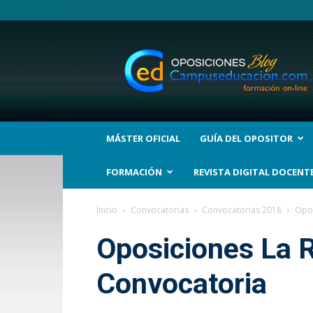
BLOG
Noticias
Oposiciones
y
bolsas
Trabajo
Interinos.
MÁSTER OFICIAL
GUÍA DEL OPOSITOR
Campuseducacion.com
FORMACIÓN
REVISTA DIGITAL DOCENT
Inicio
Convocatorias
Convocatorias 2018
Opos
Oposiciones La R
Convocatoria