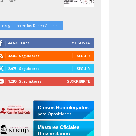
 abril, 2024
...o siguenos en las Redes Sociales
44,695
Fans
ME GUSTA
3,506
Seguidores
SEGUIR
2,075
Seguidores
SEGUIR
1,290
Suscriptores
SUSCRIBIRTE
Cursos Homologados
para Oposiciones
Másteres Oficiales
Universitarios