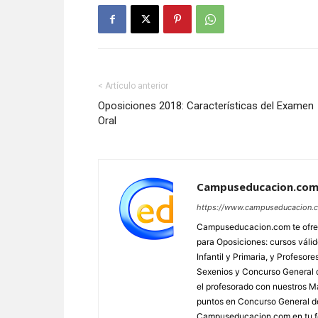
< Artículo anterior
Oposiciones 2018: Características del Examen
Oral
Campuseducacion.co
https://www.campuseducacion.
Campuseducacion.com te ofrec
para Oposiciones: cursos váli
Infantil y Primaria, y Profes
Sexenios y Concurso General d
el profesorado con nuestros Má
puntos en Concurso General d
Campuseducacion.com en tu fo