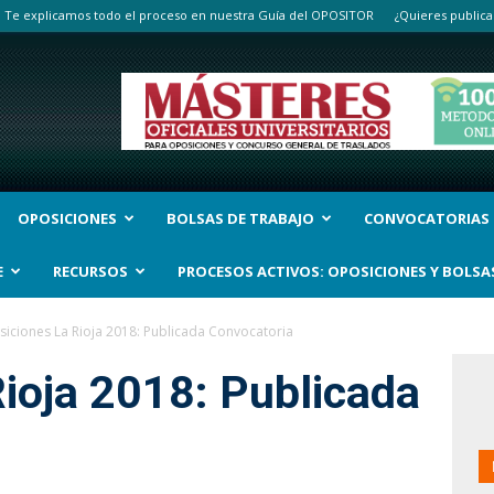
Te explicamos todo el proceso en nuestra Guía del OPOSITOR
¿Quieres publica
OPOSICIONES
BOLSAS DE TRABAJO
CONVOCATORIAS
E
RECURSOS
PROCESOS ACTIVOS: OPOSICIONES Y BOLSA
iciones La Rioja 2018: Publicada Convocatoria
ioja 2018: Publicada