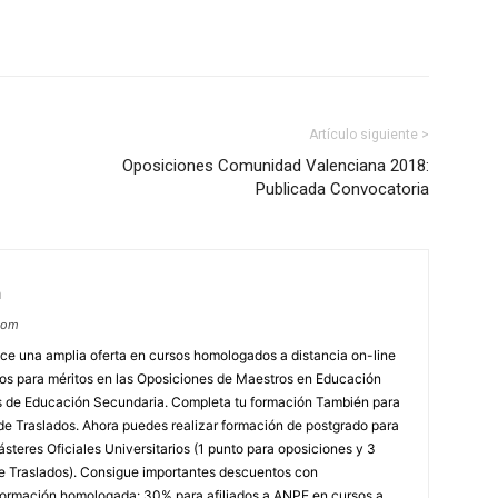
Artículo siguiente >
Oposiciones Comunidad Valenciana 2018:
Publicada Convocatoria
m
com
e una amplia oferta en cursos homologados a distancia on-line
dos para méritos en las Oposiciones de Maestros en Educación
ores de Educación Secundaria. Completa tu formación También para
e Traslados. Ahora puedes realizar formación de postgrado para
steres Oficiales Universitarios (1 punto para oposiciones y 3
e Traslados). Consigue importantes descuentos con
rmación homologada: 30% para afiliados a ANPE en cursos a