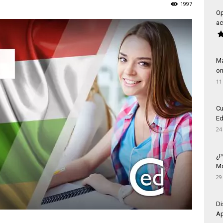
1997
Op
ac
Má
on
11
Cu
Ed
24
¿P
Má
29
Di
Ap