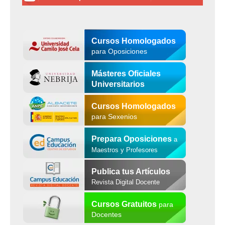
Cursos Homologados
para Oposiciones
Másteres Oficiales
Universitarios
Cursos Homologados
para Sexenios
Prepara Oposiciones
a
Maestros y Profesores
Publica tus Artículos
Revista Digital Docente
Cursos Gratuitos
para
Docentes