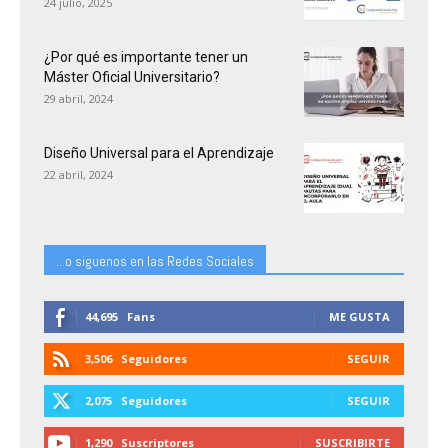
24 julio, 2025
¿Por qué es importante tener un
Máster Oficial Universitario?
29 abril, 2024
Diseño Universal para el Aprendizaje
22 abril, 2024
...o siguenos en las Redes Sociales
44,695
Fans
ME GUSTA
3,506
Seguidores
SEGUIR
2,075
Seguidores
SEGUIR
1,290
Suscriptores
SUSCRIBIRTE