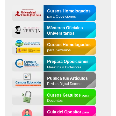
Cursos Homologados
para Oposiciones
Másteres Oficiales
Universitarios
Cursos Homologados
para Sexenios
Prepara Oposiciones
a
Maestros y Profesores
Publica tus Artículos
Revista Digital Docente
Cursos Gratuitos
para
Docentes
Guía del Opositor
para