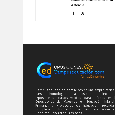
distancia.
Campuseducacion.com
te ofrece una amplia oferta
cursos homologados a distancia on-line pa
Oposiciones: cursos válidos para méritos en 
Oposiciones de Maestros en Educación Infanti
Primaria, y Profesores de Educación Secundar
Completa tu formación También para Sexenios
Concurso General de Traslados.