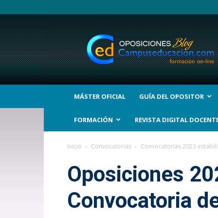
BLOG
Noticias
Oposiciones
y
bolsas
Trabajo
Interinos.
MÁSTER OFICIAL
GUÍA DEL OPOSITOR
Campuseducacion.com
FORMACIÓN
REVISTA DIGITAL DOCENT
Inicio
Convocatorias
Convocatorias 2023 estabil
Oposiciones 202
Convocatoria de