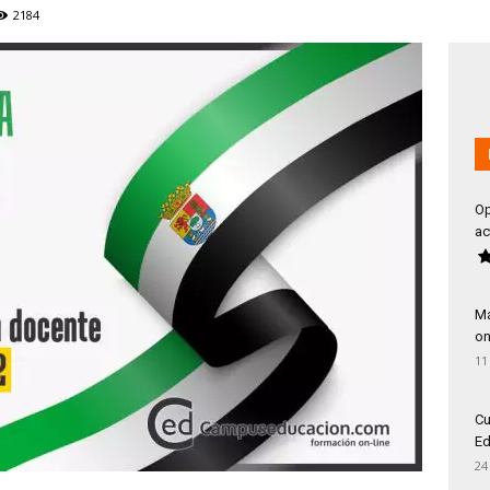
2184
Op
ac
Má
on
11
Cu
Ed
24