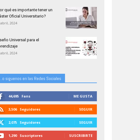
or qué es importante tener un
ster Oficial Universitario?
 abril, 2024
seño Universal para el
rendizaje
 abril, 2024
...o siguenos en las Redes Sociales
44,695
Fans
ME GUSTA
3,506
Seguidores
SEGUIR
2,075
Seguidores
SEGUIR
1,290
Suscriptores
SUSCRIBIRTE