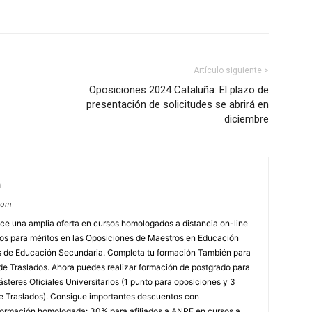
Artículo siguiente >
Oposiciones 2024 Cataluña: El plazo de
presentación de solicitudes se abrirá en
diciembre
m
com
e una amplia oferta en cursos homologados a distancia on-line
dos para méritos en las Oposiciones de Maestros en Educación
ores de Educación Secundaria. Completa tu formación También para
e Traslados. Ahora puedes realizar formación de postgrado para
steres Oficiales Universitarios (1 punto para oposiciones y 3
e Traslados). Consigue importantes descuentos con
rmación homologada: 30% para afiliados a ANPE en cursos a