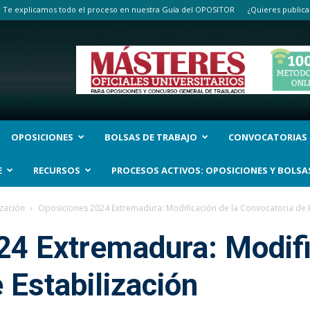
Te explicamos todo el proceso en nuestra Guía del OPOSITOR
¿Quieres publica
OPOSICIONES
BOLSAS DE TRABAJO
CONVOCATORIAS
E
RECURSOS
PROCESOS ACTIVOS: OPOSICIONES Y BOLSA
ización
Oposiciones 2024 Extremadura: Modificación de la Convocatoria de E
4 Extremadura: Modifi
 Estabilización