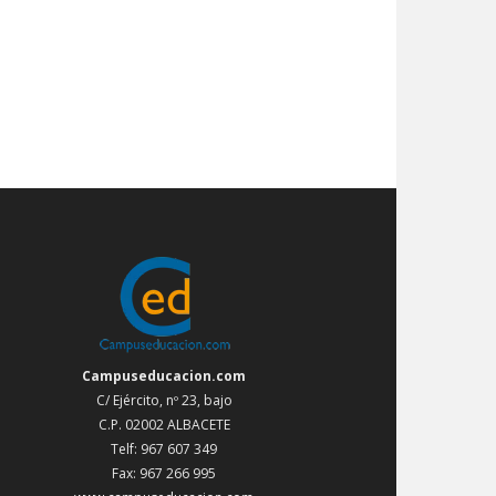
Campuseducacion.com
C/ Ejército, nº 23, bajo
C.P. 02002 ALBACETE
Telf: 967 607 349
Fax: 967 266 995