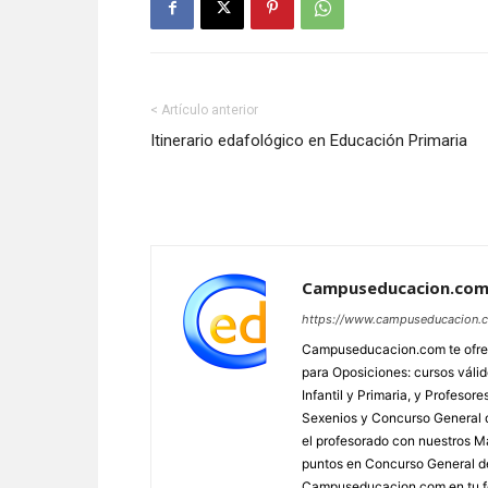
< Artículo anterior
Itinerario edafológico en Educación Primaria
Campuseducacion.co
https://www.campuseducacion.
Campuseducacion.com te ofrec
para Oposiciones: cursos váli
Infantil y Primaria, y Profes
Sexenios y Concurso General d
el profesorado con nuestros Má
puntos en Concurso General d
Campuseducacion.com en tu fo