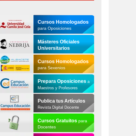
Cursos Homologados
para Oposiciones
Másteres Oficiales
Universitarios
Cursos Homologados
para Sexenios
Prepara Oposiciones
a
Maestros y Profesores
Publica tus Artículos
Revista Digital Docente
Cursos Gratuitos
para
Docentes