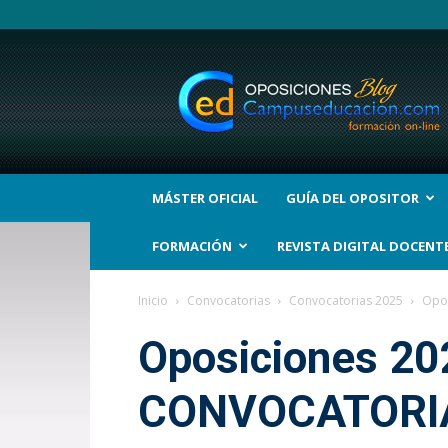
BLOG
Noticias
Oposiciones
y
bolsas
Trabajo
Interinos.
MÁSTER OFICIAL
GUÍA DEL OPOSITOR
Campuseducacion.com
FORMACIÓN
REVISTA DIGITAL DOCENT
Inicio
Convocatorias
Convocatorias 2025
Opo
Oposiciones 20
CONVOCATORI