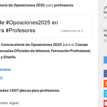
oria de Oposiciones 2025
para
profesores
.
¿P
Má
29
 de #Oposciones2025 en
a #Profesores
Di
COMPARTIR EN X
Ap
22
a
Convocatoria de Oposiciones 2025
para el
Cuerpo
cuelas Oficiales de Idiomas, Formación Profesional,
 y Diseño.
nciana
5)
das 1.607 plazas para profesores.
 como sigue: