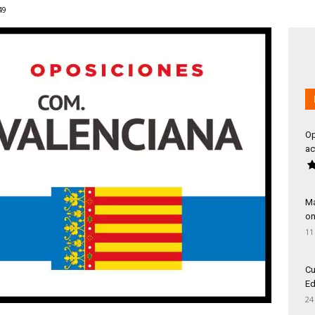
49
Op
ac
Má
on
11
Cu
Ed
24