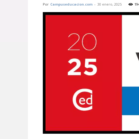
Por
Campuseducacion.com
-
30 enero, 2025
19