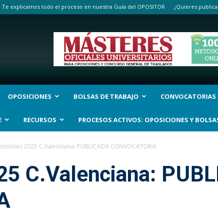
Te explicamos todo el proceso en nuestra Guía del OPOSITOR
¿Quieres publica
OPOSICIONES
BOLSAS DE TRABAJO
CONVOCATORIAS
E
RECURSOS
PROCESOS ACTIVOS: OPOSICIONES Y BOLSA
siciones 2025 C.Valenciana: PUBLICADA CONVOCATORIA
25 C.Valenciana: PUB
A