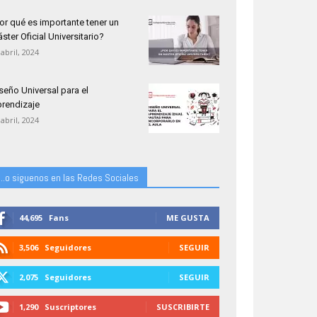
or qué es importante tener un
ster Oficial Universitario?
 abril, 2024
seño Universal para el
rendizaje
 abril, 2024
...o siguenos en las Redes Sociales
44,695
Fans
ME GUSTA
3,506
Seguidores
SEGUIR
2,075
Seguidores
SEGUIR
1,290
Suscriptores
SUSCRIBIRTE