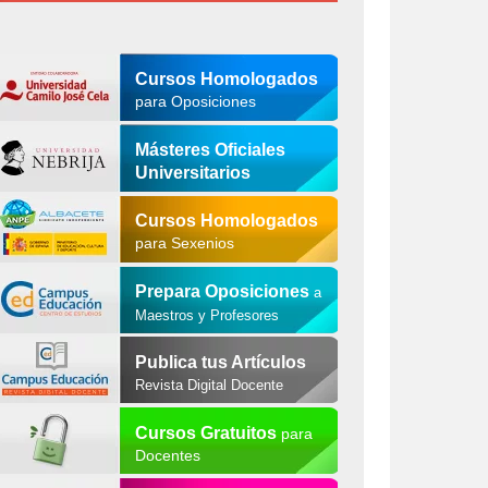
Cursos Homologados
para Oposiciones
Másteres Oficiales
Universitarios
Cursos Homologados
para Sexenios
Prepara Oposiciones
a
Maestros y Profesores
Publica tus Artículos
Revista Digital Docente
Cursos Gratuitos
para
Docentes