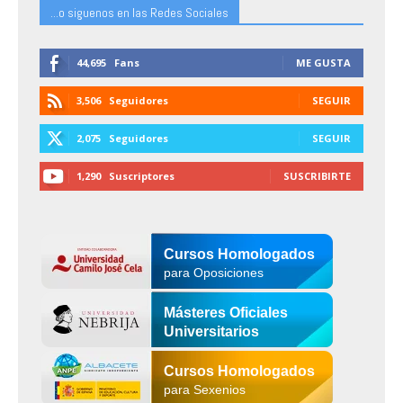
...o siguenos en las Redes Sociales
44,695
Fans
ME GUSTA
3,506
Seguidores
SEGUIR
2,075
Seguidores
SEGUIR
1,290
Suscriptores
SUSCRIBIRTE
Cursos Homologados
para Oposiciones
Másteres Oficiales
Universitarios
Cursos Homologados
para Sexenios