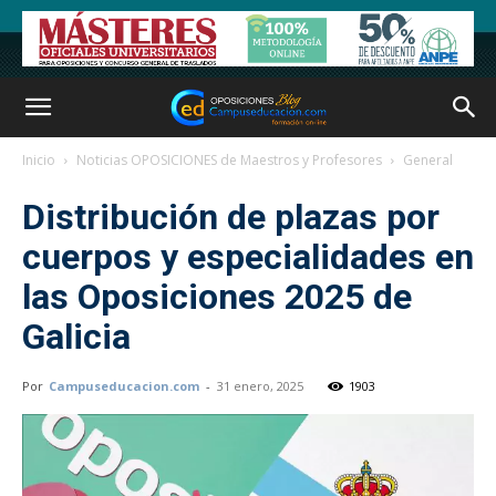
Inicio
Noticias OPOSICIONES de Maestros y Profesores
General
Distribución de plazas por
cuerpos y especialidades en
las Oposiciones 2025 de
Galicia
Por
Campuseducacion.com
-
31 enero, 2025
1903