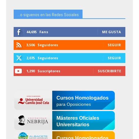
...o siguenos en las Redes Sociales
44,695
Fans
ME GUSTA
3,506
Seguidores
SEGUIR
2,075
Seguidores
SEGUIR
1,290
Suscriptores
SUSCRIBIRTE
Cursos Homologados
para Oposiciones
Másteres Oficiales
Universitarios
Cursos Homologados