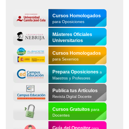
Cursos Homologados
para Oposiciones
Másteres Oficiales
Universitarios
Cursos Homologados
para Sexenios
Prepara Oposiciones
a
Maestros y Profesores
Publica tus Artículos
Revista Digital Docente
Cursos Gratuitos
para
Docentes
Guía del Opositor
para