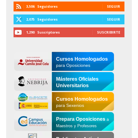
3,506
Seguidores
SEGUIR
2,075
Seguidores
SEGUIR
1,290
Suscriptores
SUSCRIBIRTE
Cursos Homologados
para Oposiciones
Másteres Oficiales
Universitarios
Cursos Homologados
para Sexenios
Prepara Oposiciones
a
Maestros y Profesores