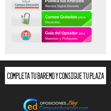
Publica tus Artículos
Revista Digital Docente
Cursos Gratuitos
para
Docentes
Guía del Opositor
para
Maestros y Profesores