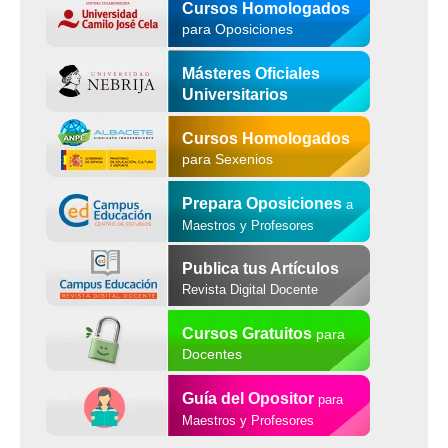
Cursos Homologados
para Oposiciones
Másteres Oficiales
Universitarios
Cursos Homologados
para Sexenios
Prepara Oposiciones
a
Maestros y Profesores
Publica tus Artículos
Revista Digital Docente
Cursos Gratuitos
para
Docentes
Guía del Opositor
para
Maestros y Profesores