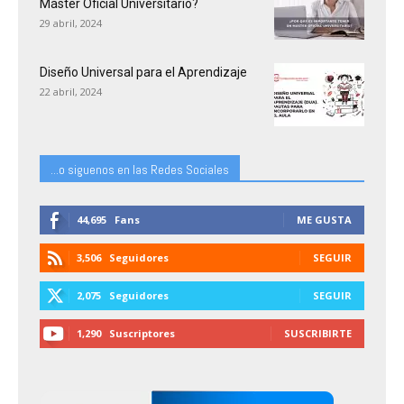
Máster Oficial Universitario?
29 abril, 2024
Diseño Universal para el Aprendizaje
22 abril, 2024
...o siguenos en las Redes Sociales
44,695
Fans
ME GUSTA
3,506
Seguidores
SEGUIR
2,075
Seguidores
SEGUIR
1,290
Suscriptores
SUSCRIBIRTE