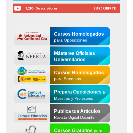
1,290
Suscriptores
SUSCRIBIRTE
Cursos Homologados
para Oposiciones
Másteres Oficiales
Universitarios
Cursos Homologados
para Sexenios
Prepara Oposiciones
a
Maestros y Profesores
Publica tus Artículos
Revista Digital Docente
Cursos Gratuitos
para