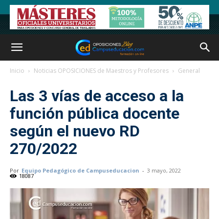
Inicio
Noticias OPOSICIONES de Maestros y Profesores
General
Las 3 vías de acceso a la
función pública docente
según el nuevo RD
270/2022
Por
Equipo Pedagógico de Campuseducacion
-
3 mayo, 2022
18087