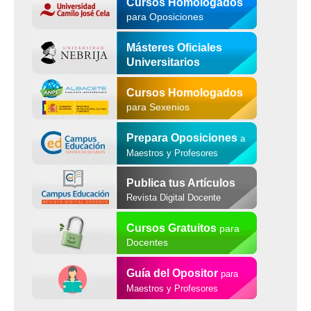
Cursos Homologados
para Oposiciones
Másteres Oficiales
Universitarios
Cursos Homologados
para Sexenios
Prepara Oposiciones
a
Maestros y Profesores
Publica tus Artículos
Revista Digital Docente
Cursos Gratuitos
para
Docentes
Guía del Opositor
para
Maestros y Profesores