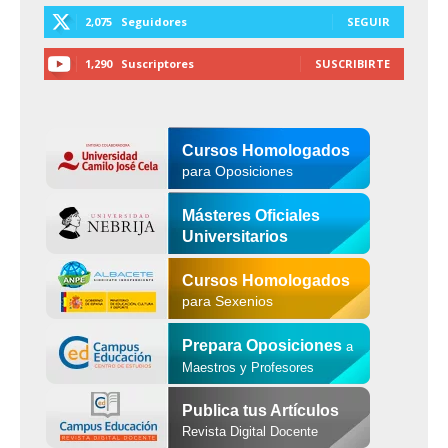
2,075
Seguidores
SEGUIR
1,290
Suscriptores
SUSCRIBIRTE
Cursos Homologados
para Oposiciones
Másteres Oficiales
Universitarios
Cursos Homologados
para Sexenios
Prepara Oposiciones
a
Maestros y Profesores
Publica tus Artículos
Revista Digital Docente