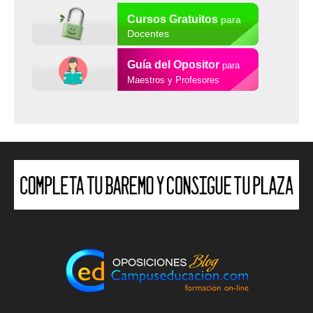
Cursos Gratuitos
para
Docentes
Guía del Opositor
para
Maestros y Profesores