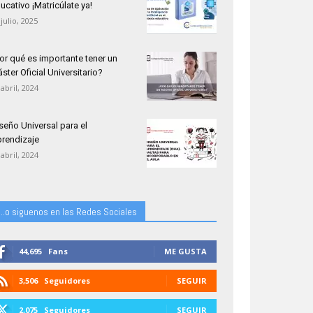
ucativo ¡Matricúlate ya!
 julio, 2025
or qué es importante tener un
ster Oficial Universitario?
 abril, 2024
seño Universal para el
rendizaje
 abril, 2024
...o siguenos en las Redes Sociales
44,695
Fans
ME GUSTA
3,506
Seguidores
SEGUIR
2,075
Seguidores
SEGUIR