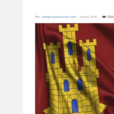
Por
Campuseducacion.com
-
9 junio, 2016
1225