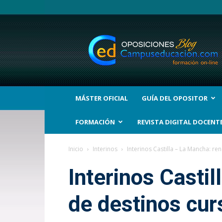
BLOG
Noticias
Oposiciones
y
bolsas
Trabajo
Interinos.
MÁSTER OFICIAL
GUÍA DEL OPOSITOR
Campuseducacion.com
FORMACIÓN
REVISTA DIGITAL DOCENT
Inicio
Interinos
Interinos Castilla – La Mancha: r
Interinos Castil
de destinos cu