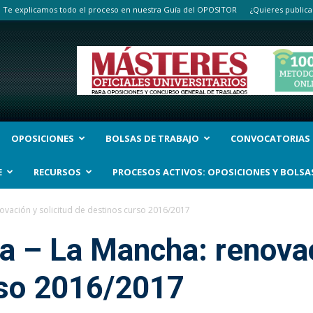
Te explicamos todo el proceso en nuestra Guía del OPOSITOR
¿Quieres publica
OPOSICIONES
BOLSAS DE TRABAJO
CONVOCATORIAS
E
RECURSOS
PROCESOS ACTIVOS: OPOSICIONES Y BOLSA
enovación y solicitud de destinos curso 2016/2017
la – La Mancha: renovac
rso 2016/2017