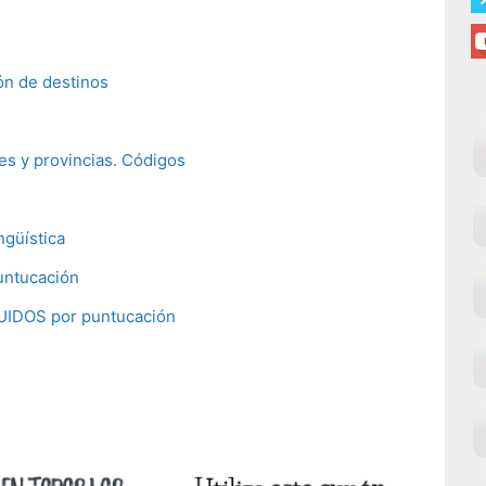
ón de destinos
es y provincias. Códigos
ngüística
puntucación
LUIDOS por puntucación