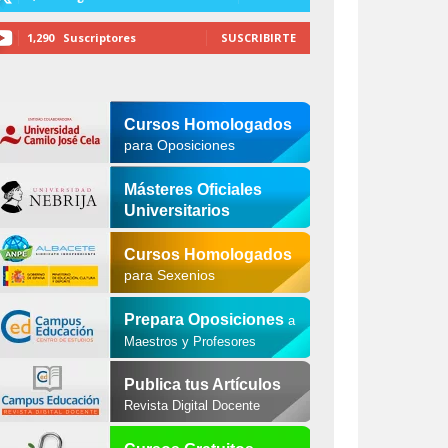
1,290
Suscriptores
SUSCRIBIRTE
Cursos Homologados
para Oposiciones
Másteres Oficiales
Universitarios
Cursos Homologados
para Sexenios
Prepara Oposiciones
a
Maestros y Profesores
Publica tus Artículos
Revista Digital Docente