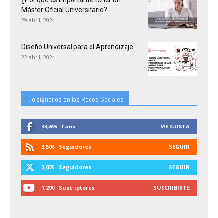
¿Por qué es importante tener un
Máster Oficial Universitario?
29 abril, 2024
Diseño Universal para el Aprendizaje
22 abril, 2024
...o siguenos en las Redes Sociales
44,695
Fans
ME GUSTA
3,506
Seguidores
SEGUIR
2,075
Seguidores
SEGUIR
1,290
Suscriptores
SUSCRIBIRTE