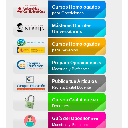
Cursos Homologados
para Oposiciones
Másteres Oficiales
Universitarios
Cursos Homologados
para Sexenios
Prepara Oposiciones
a
Maestros y Profesores
Publica tus Artículos
Revista Digital Docente
Cursos Gratuitos
para
Docentes
Guía del Opositor
para
Maestros y Profesores