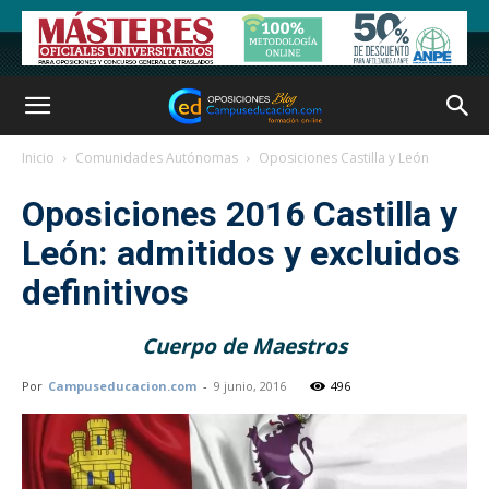
Inicio
Comunidades Autónomas
Oposiciones Castilla y León
Oposiciones 2016 Castilla y
León: admitidos y excluidos
definitivos
Cuerpo de Maestros
Por
Campuseducacion.com
-
9 junio, 2016
496