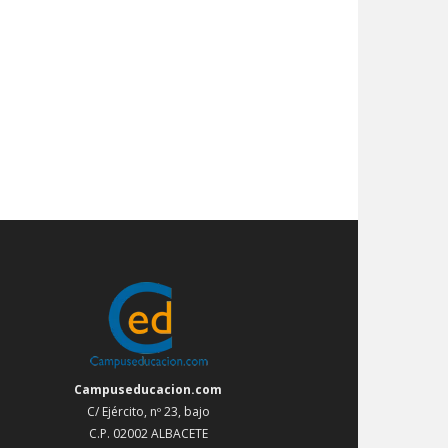
Campuseducacion.com
C/ Ejército, nº 23, bajo
C.P. 02002 ALBACETE