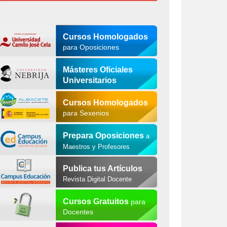
Cursos Homologados
para Oposiciones
Másteres Oficiales
Universitarios
Cursos Homologados
para Sexenios
Prepara Oposiciones
a
Maestros y Profesores
Publica tus Artículos
Revista Digital Docente
Cursos Gratuitos
para
Docentes