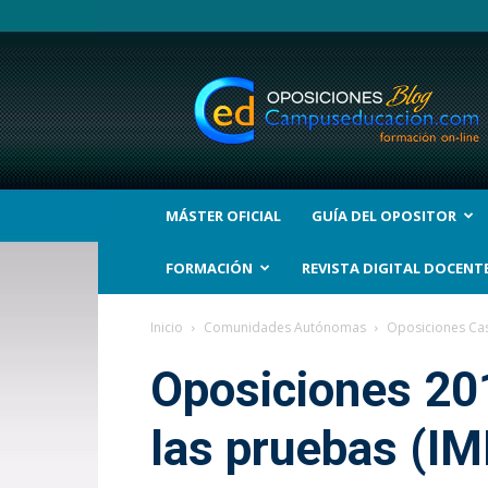
BLOG
Noticias
Oposiciones
y
bolsas
Trabajo
Interinos.
MÁSTER OFICIAL
GUÍA DEL OPOSITOR
Campuseducacion.com
FORMACIÓN
REVISTA DIGITAL DOCENT
Inicio
Comunidades Autónomas
Oposiciones Cas
Oposiciones 20
las pruebas (