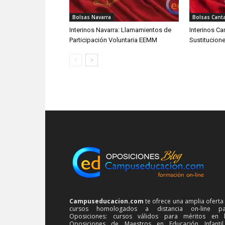
Bolsas Navarra
Bolsas Cant
Interinos Navarra: Llamamientos de
Interinos Ca
Participación Voluntaria EEMM
Sustitucion
Campuseducacion.com
te ofrece una amplia oferta
cursos homologados a distancia on-line pa
Oposiciones: cursos válidos para méritos en 
Oposiciones de Maestros en Educación Infanti