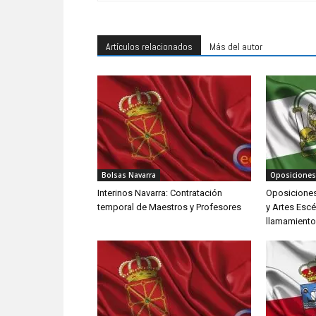
Artículos relacionados
Más del autor
Bolsas Navarra
Oposiciones
Interinos Navarra: Contratación
Oposiciones
temporal de Maestros y Profesores
y Artes Escé
llamamient