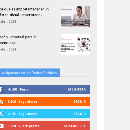
or qué es importante tener un
ster Oficial Universitario?
 abril, 2024
seño Universal para el
rendizaje
 abril, 2024
...o siguenos en las Redes Sociales
44,695
Fans
ME GUSTA
3,506
Seguidores
SEGUIR
2,075
Seguidores
SEGUIR
1,290
Suscriptores
SUSCRIBIRTE