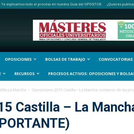
Te explicamos todo el proceso en nuestra Guía del OPOSITOR
¿Quieres publica
OPOSICIONES
BOLSAS DE TRABAJO
CONVOCATORIAS
E
RECURSOS
PROCESOS ACTIVOS: OPOSICIONES Y BOLSA
tilla-La Mancha
Oposiciones 2015 Castilla – La Mancha: comienzo de las p
15 Castilla – La Manch
IMPORTANTE)