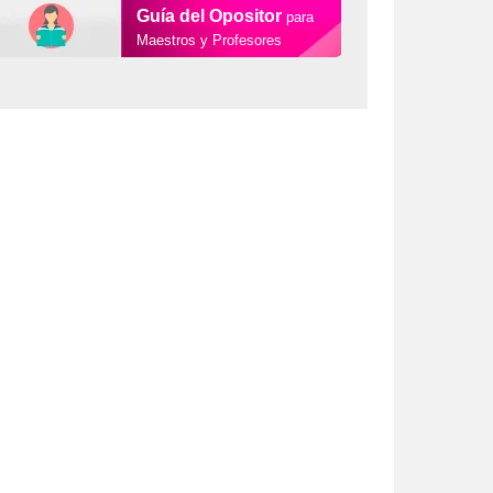
Guía del Opositor
para
Maestros y Profesores