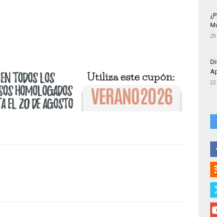
¿P
Má
29
Di
Ap
22