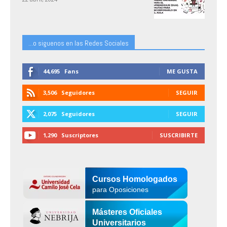
...o siguenos en las Redes Sociales
44,695
Fans
ME GUSTA
3,506
Seguidores
SEGUIR
2,075
Seguidores
SEGUIR
1,290
Suscriptores
SUSCRIBIRTE
Cursos Homologados
para Oposiciones
Másteres Oficiales
Universitarios