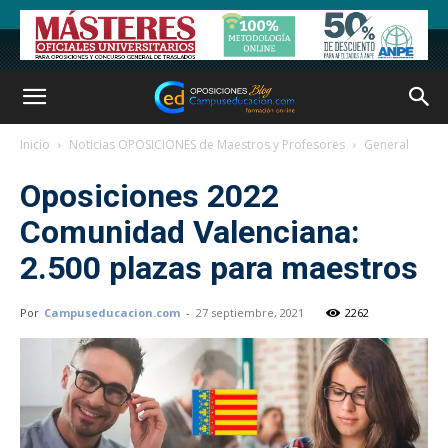
Inicio
Noticias OPOSICIONES de Maestros y Profesores
General
Oposiciones 2022
Comunidad Valenciana:
2.500 plazas para maestros
Por
Campuseducacion.com
-
27 septiembre, 2021
2262