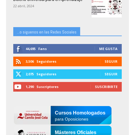
22 abril, 2024
...o siguenos en las Redes Sociales
44,695
Fans
ME GUSTA
3,506
Seguidores
SEGUIR
2,075
Seguidores
SEGUIR
1,290
Suscriptores
SUSCRIBIRTE
Cursos Homologados
para Oposiciones
Másteres Oficiales