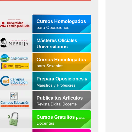
Cursos Homologados
para Oposiciones
Másteres Oficiales
Universitarios
Cursos Homologados
para Sexenios
Prepara Oposiciones
a
Maestros y Profesores
Publica tus Artículos
Revista Digital Docente
Cursos Gratuitos
para
Docentes