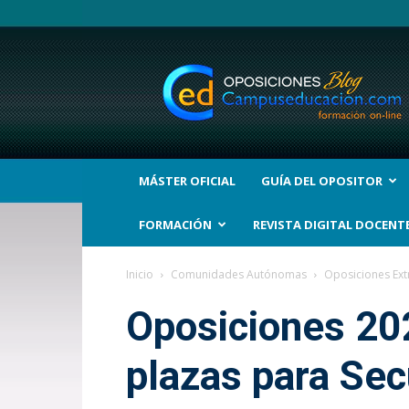
BLOG
Noticias
Oposiciones
y
bolsas
Trabajo
Interinos.
MÁSTER OFICIAL
GUÍA DEL OPOSITOR
Campuseducacion.com
FORMACIÓN
REVISTA DIGITAL DOCENT
Inicio
Comunidades Autónomas
Oposiciones Ex
Oposiciones 20
plazas para Sec