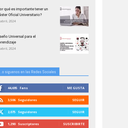
or qué es importante tener un
ster Oficial Universitario?
 abril, 2024
seño Universal para el
rendizaje
 abril, 2024
...o siguenos en las Redes Sociales
44,695
Fans
ME GUSTA
3,506
Seguidores
SEGUIR
2,075
Seguidores
SEGUIR
1,290
Suscriptores
SUSCRIBIRTE