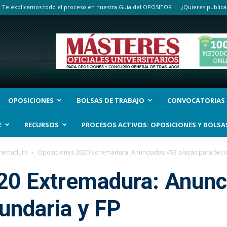
Te explicamos todo el proceso en nuestra Guía del OPOSITOR
¿Quieres publica
OPOSICIONES
BOLSAS DE TRABAJO
CONVOCATORIAS
E
RECURSOS
PROCESOS ACTIVOS: OPOSICIONES Y BOLSA
tremadura
Oposiciones 2020 Extremadura: Anunciadas 493 plazas para Secu
20 Extremadura: Anunc
undaria y FP