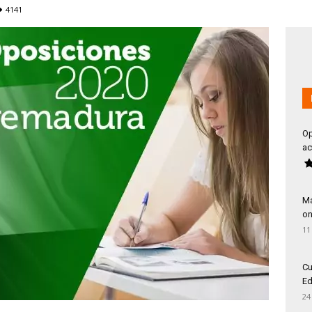
4141
Op
ac
Má
on
11
Cu
Ed
24