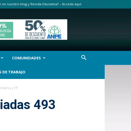
r en nuestro blog y Revista Educativa? – Accede aquí
COMUNIDADES
S DE TRABAJO
ndaria y FP
iadas 493