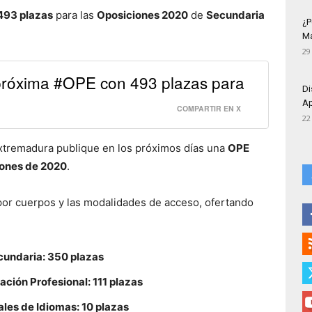
493 plazas
para las
Oposiciones 2020
de
Secundaria
¿P
Má
29
próxima #OPE con 493 plazas para
Di
Ap
COMPARTIR EN X
22
Extremadura publique en los próximos días una
OPE
iones de 2020
.
por cuerpos y las modalidades de acceso, ofertando
cundaria: 350 plazas
ción Profesional: 111 plazas
les de Idiomas: 10 plazas