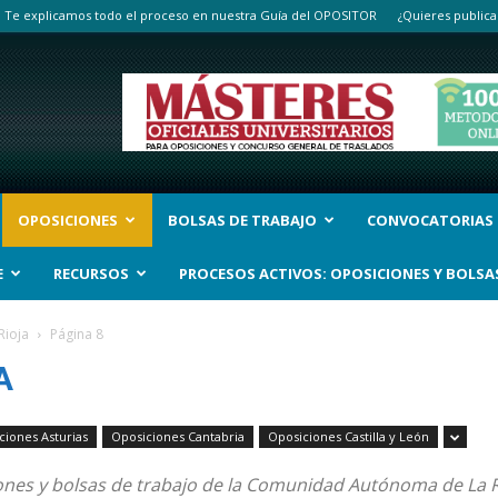
Te explicamos todo el proceso en nuestra Guía del OPOSITOR
¿Quieres publica
OPOSICIONES
BOLSAS DE TRABAJO
CONVOCATORIAS
E
RECURSOS
PROCESOS ACTIVOS: OPOSICIONES Y BOLSA
Rioja
Página 8
A
ciones Asturias
Oposiciones Cantabria
Oposiciones Castilla y León
ones y bolsas de trabajo de la Comunidad Autónoma de La R