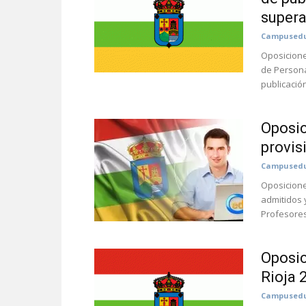
supera
Campusedu
Oposicione
de Persona
publicación
Oposic
provis
Campusedu
Oposicione
admitidos 
Profesores
Oposic
Rioja 
Campusedu