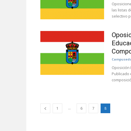
Oposicione
las listas 
selectivo p
Oposic
Educac
Compos
Campusedu
Oposición 
Publicado 
composició
...
1
6
7
8