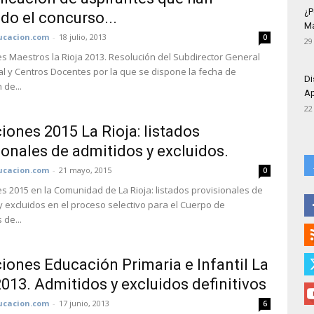
¿P
do el concurso...
Má
cacion.com
-
18 julio, 2013
0
29
s Maestros la Rioja 2013. Resolución del Subdirector General
l y Centros Docentes por la que se dispone la fecha de
Di
 de...
Ap
22
iones 2015 La Rioja: listados
ionales de admitidos y excluidos.
cacion.com
-
21 mayo, 2015
0
s 2015 en la Comunidad de La Rioja: listados provisionales de
y excluidos en el proceso selectivo para el Cuerpo de
 de...
iones Educación Primaria e Infantil La
2013. Admitidos y excluidos definitivos
cacion.com
-
17 junio, 2013
6