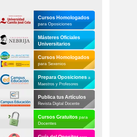
Cursos Homologados
para Oposiciones
Másteres Oficiales
Universitarios
Cursos Homologados
para Sexenios
Prepara Oposiciones
a
Maestros y Profesores
Publica tus Artículos
Revista Digital Docente
Cursos Gratuitos
para
Docentes
Guía del Opositor