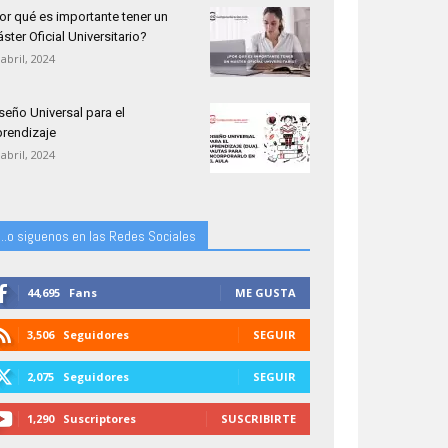
or qué es importante tener un
ster Oficial Universitario?
 abril, 2024
seño Universal para el
rendizaje
 abril, 2024
...o siguenos en las Redes Sociales
44,695
Fans
ME GUSTA
3,506
Seguidores
SEGUIR
2,075
Seguidores
SEGUIR
1,290
Suscriptores
SUSCRIBIRTE