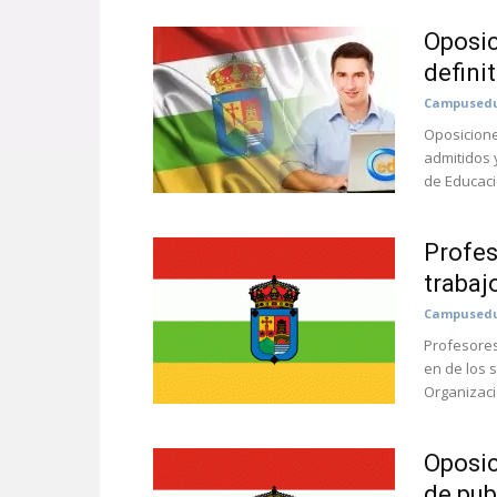
Oposic
defini
Campusedu
Oposiciones
admitidos 
de Educaci
Profes
trabaj
Campusedu
Profesores
en de los 
Organizaci
Oposic
de pub