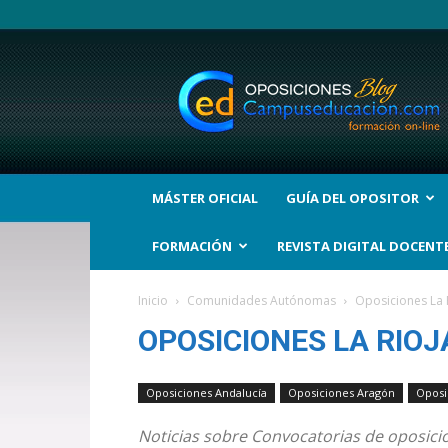
BLOG
Noticias
Oposiciones
y
bolsas
Trabajo
Interinos.
MÁSTER OFICIAL
GUÍA DEL OPOSITOR
Campuseducacion.com
FORMACIÓN
REVISTA DIGITAL DOCENT
Inicio
Comunidades Autónomas
Oposiciones La 
OPOSICIONES LA RIOJ
Oposiciones Andalucía
Oposiciones Aragón
Oposi
Noticias sobre Convocatorias de oposici