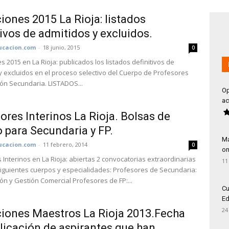
iones 2015 La Rioja: listados
tivos de admitidos y excluidos.
cacion.com
-
18 junio, 2015
0
 2015 en La Rioja: publicados los listados definitivos de
y excluidos en el proceso selectivo del Cuerpo de Profesores
ón Secundaria. LISTADOS...
Op
ac
ores Interinos La Rioja. Bolsas de
o para Secundaria y FP.
Má
cacion.com
-
11 febrero, 2014
0
on
 Interinos en La Rioja: abiertas 2 convocatorias extraordinarias
11
siguientes cuerpos y especialidades: Profesores de Secundaria:
ón y Gestión Comercial Profesores de FP:...
Cu
Ed
24
iones Maestros La Rioja 2013.Fecha
licación de aspirantes que han