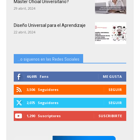
Máster Oficial Universitario?
29 abril, 2024
Diseño Universal para el Aprendizaje
22 abril, 2024
...o siguenos en las Redes Sociales
44,695
Fans
ME GUSTA
3,506
Seguidores
SEGUIR
2,075
Seguidores
SEGUIR
1,290
Suscriptores
SUSCRIBIRTE