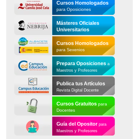
Cursos Homologados
para Oposiciones
Másteres Oficiales
Universitarios
Cursos Homologados
para Sexenios
Prepara Oposiciones
a
Maestros y Profesores
Publica tus Artículos
Revista Digital Docente
Cursos Gratuitos
para
Docentes
Guía del Opositor
para
Maestros y Profesores