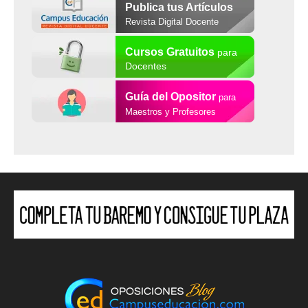
Publica tus Artículos
Revista Digital Docente
Cursos Gratuitos
para
Docentes
Guía del Opositor
para
Maestros y Profesores