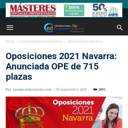
Inicio
Comunidades Autónomas
Oposiciones Navarra
Oposiciones 2021 Navarra:
Anunciada OPE de 715
plazas
Por
Campuseducacion.com
-
23 septiembre, 2020
2895