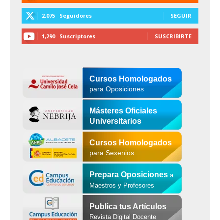
2,075
Seguidores
SEGUIR
1,290
Suscriptores
SUSCRIBIRTE
Cursos Homologados
para Oposiciones
Másteres Oficiales
Universitarios
Cursos Homologados
para Sexenios
Prepara Oposiciones
a
Maestros y Profesores
Publica tus Artículos
Revista Digital Docente