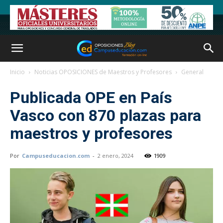
Inicio
Noticias OPOSICIONES de Maestros y Profesores
General
Publicada OPE en País
Vasco con 870 plazas para
maestros y profesores
Por
Campuseducacion.com
-
2 enero, 2024
1909