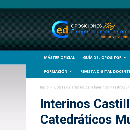
BLOG
Noticias
Oposiciones
y
bolsas
Trabajo
Interinos.
MÁSTER OFICIAL
GUÍA DEL OPOSITOR
Campuseducacion.com
FORMACIÓN
REVISTA DIGITAL DOCENT
Inicio
Bolsas de Trabajo para Interinos Maestros y 
Interinos Castil
Catedráticos Mú