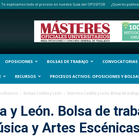
Te explicamos todo el proceso en nuestra Guía del OPOSITOR
¿Quieres publica
OPOSICIONES
BOLSAS DE TRABAJO
CONVOCATORIAS
E
RECURSOS
PROCESOS ACTIVOS: OPOSICIONES Y BOLSA
Profesores
Bolsas Castilla y León
Interinos Castilla y León. Bolsa de traba
la y León. Bolsa de trab
sica y Artes Escénica