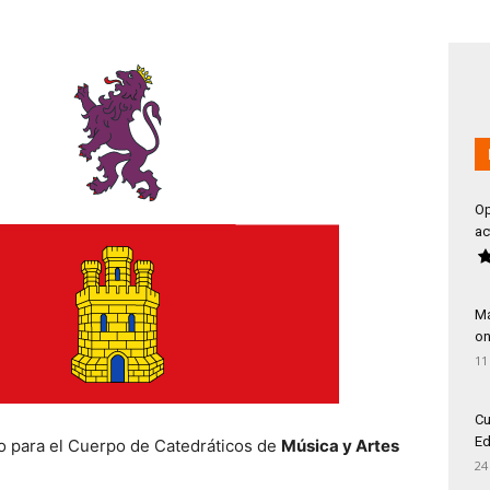
Op
ac
Má
on
11
Cu
Ed
jo para el Cuerpo de Catedráticos de
Música y Artes
24