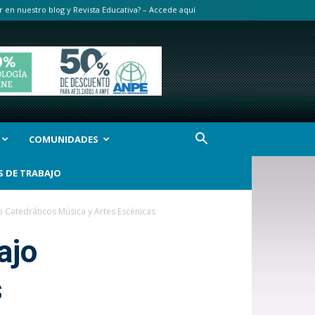
r en nuestro blog y Revista Educativa? – Accede aquí
COMUNIDADES
S DE TRABAJO
jo Catedráticos Música y Artes Escénicas
ajo
s