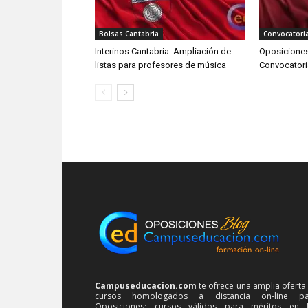
Bolsas Cantabria
Convocatori
Interinos Cantabria: Ampliación de
Oposiciones
listas para profesores de música
Convocatori
Campuseducacion.com
te ofrece una amplia oferta
cursos homologados a distancia on-line pa
Oposiciones: cursos válidos para méritos en 