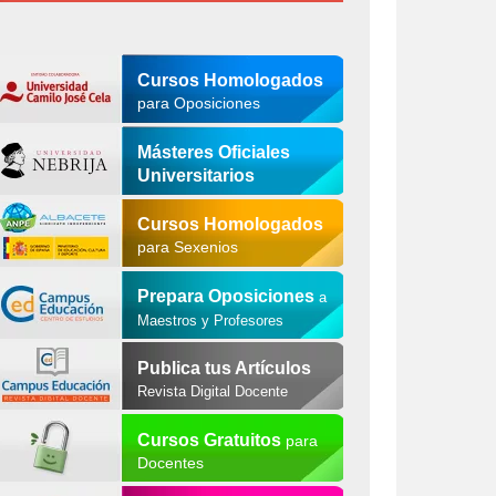
Cursos Homologados
para Oposiciones
Másteres Oficiales
Universitarios
Cursos Homologados
para Sexenios
Prepara Oposiciones
a
Maestros y Profesores
Publica tus Artículos
Revista Digital Docente
Cursos Gratuitos
para
Docentes