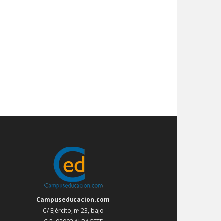
Campuseducacion.com
C/ Ejército, nº 23, bajo