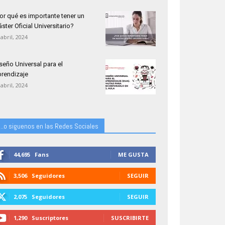
or qué es importante tener un
ster Oficial Universitario?
 abril, 2024
seño Universal para el
rendizaje
 abril, 2024
...o siguenos en las Redes Sociales
44,695
Fans
ME GUSTA
3,506
Seguidores
SEGUIR
2,075
Seguidores
SEGUIR
1,290
Suscriptores
SUSCRIBIRTE