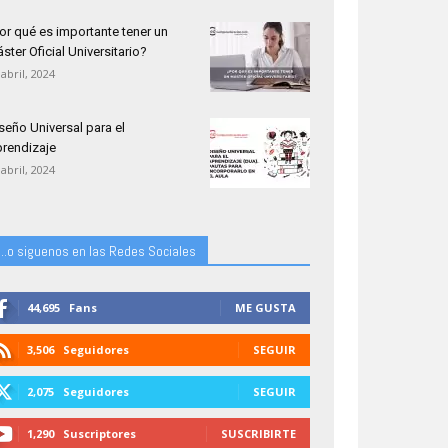
or qué es importante tener un
ster Oficial Universitario?
 abril, 2024
seño Universal para el
rendizaje
 abril, 2024
...o siguenos en las Redes Sociales
44,695
Fans
ME GUSTA
3,506
Seguidores
SEGUIR
2,075
Seguidores
SEGUIR
1,290
Suscriptores
SUSCRIBIRTE