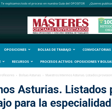
Te explicamos todo el proceso en nuestra Guía del OPOSITOR
¿Quieres publica
OPOSICIONES
BOLSAS DE TRABAJO
CONVOCATORIAS
E
RECURSOS
PROCESOS ACTIVOS: OPOSICIONES Y BOLSA
Profesores
Bolsas Asturias
Maestros Interinos Asturias. Listados provisiona
nos Asturias. Listados 
ajo para la especialidad