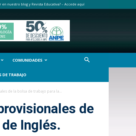
r en nuestro blog y Revista Educativa? – Accede aquí
COMUNIDADES
S DE TRABAJO
les de la bolsa de trabajo para la...
provisionales de
 de Inglés.