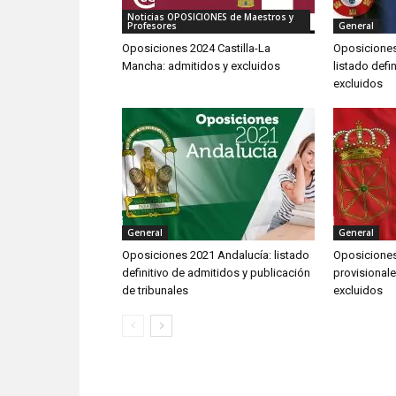
Noticias OPOSICIONES de Maestros y
Profesores
General
Oposiciones 2024 Castilla-La
Oposiciones 
Mancha: admitidos y excluidos
listado defi
excluidos
General
General
Oposiciones 2021 Andalucía: listado
Oposiciones 
definitivo de admitidos y publicación
provisional
de tribunales
excluidos