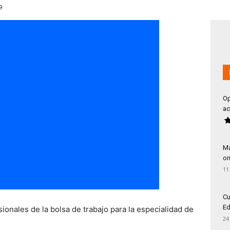
9
Op
ac
Má
on
11
Cu
Ed
sionales de la bolsa de trabajo para la especialidad de
24