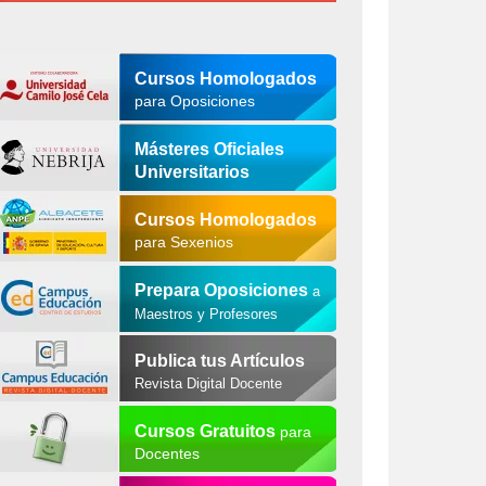
Cursos Homologados
para Oposiciones
Másteres Oficiales
Universitarios
Cursos Homologados
para Sexenios
Prepara Oposiciones
a
Maestros y Profesores
Publica tus Artículos
Revista Digital Docente
Cursos Gratuitos
para
Docentes