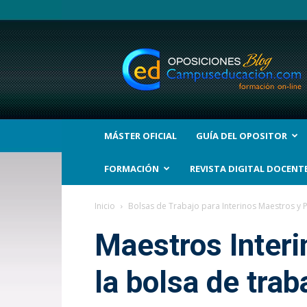
BLOG
Noticias
Oposiciones
y
bolsas
Trabajo
Interinos.
MÁSTER OFICIAL
GUÍA DEL OPOSITOR
Campuseducacion.com
FORMACIÓN
REVISTA DIGITAL DOCENT
Inicio
Bolsas de Trabajo para Interinos Maestros y 
Maestros Interi
la bolsa de trab