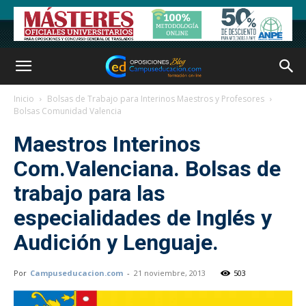
Inicio
Bolsas de Trabajo para Interinos Maestros y Profesores
Bolsas Comunidad Valencia
Maestros Interinos
Com.Valenciana. Bolsas de
trabajo para las
especialidades de Inglés y
Audición y Lenguaje.
Por
Campuseducacion.com
-
21 noviembre, 2013
503