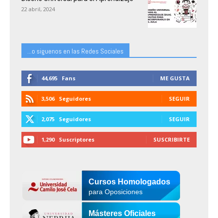
22 abril, 2024
...o siguenos en las Redes Sociales
44,695
Fans
ME GUSTA
3,506
Seguidores
SEGUIR
2,075
Seguidores
SEGUIR
1,290
Suscriptores
SUSCRIBIRTE
Cursos Homologados
para Oposiciones
Másteres Oficiales