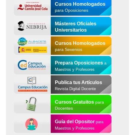
Cursos Homologados
para Oposiciones
Másteres Oficiales
Universitarios
Cursos Homologados
para Sexenios
Prepara Oposiciones
a
Maestros y Profesores
Publica tus Artículos
Revista Digital Docente
Cursos Gratuitos
para
Docentes
Guía del Opositor
para
Maestros y Profesores