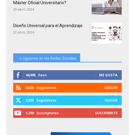
Máster Oficial Universitario?
29 abril, 2024
Diseño Universal para el Aprendizaje
22 abril, 2024
...o siguenos en las Redes Sociales
44,695
Fans
ME GUSTA
3,506
Seguidores
SEGUIR
2,075
Seguidores
SEGUIR
1,290
Suscriptores
SUSCRIBIRTE