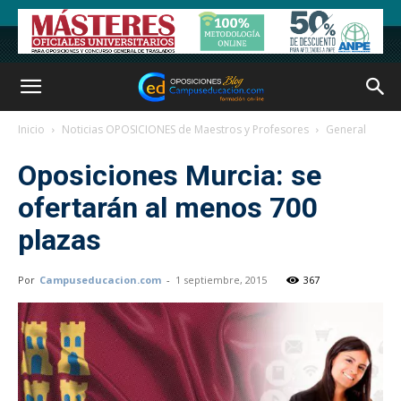
Inicio
Noticias OPOSICIONES de Maestros y Profesores
General
Oposiciones Murcia: se
ofertarán al menos 700
plazas
Por
Campuseducacion.com
-
1 septiembre, 2015
367