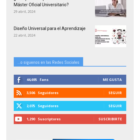
Máster Oficial Universitario?
29 abril, 2024
Diseño Universal para el Aprendizaje
22 abril, 2024
...o siguenos en las Redes Sociales
44,695
Fans
ME GUSTA
3,506
Seguidores
SEGUIR
2,075
Seguidores
SEGUIR
1,290
Suscriptores
SUSCRIBIRTE