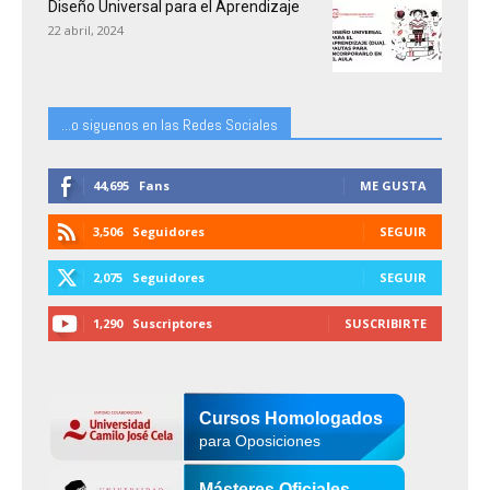
Diseño Universal para el Aprendizaje
22 abril, 2024
...o siguenos en las Redes Sociales
44,695
Fans
ME GUSTA
3,506
Seguidores
SEGUIR
2,075
Seguidores
SEGUIR
1,290
Suscriptores
SUSCRIBIRTE
Cursos Homologados
para Oposiciones
Másteres Oficiales