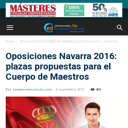
Inicio
Noticias OPOSICIONES de Maestros y Profesores
General
Oposiciones Navarra 2016:
plazas propuestas para el
Cuerpo de Maestros
Por
Campuseducacion.com
-
9 noviembre, 2015
409