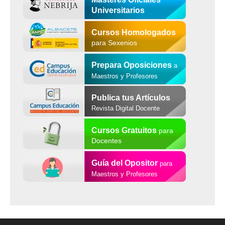
Universitarios
Cursos Homologados
para Sexenios
Prepara Oposiciones
a
Maestros y Profesores
Publica tus Artículos
Revista Digital Docente
Cursos Gratuitos
para
Docentes
Guía del Opositor
para
Maestros y Profesores