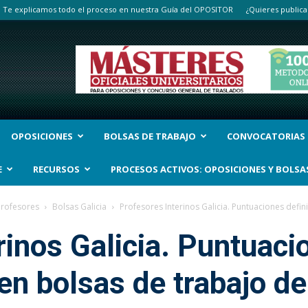
Te explicamos todo el proceso en nuestra Guía del OPOSITOR
¿Quieres publica
OPOSICIONES
BOLSAS DE TRABAJO
CONVOCATORIAS
E
RECURSOS
PROCESOS ACTIVOS: OPOSICIONES Y BOLSA
Profesores
Bolsas Galicia
Profesores Interinos Galicia. Puntuaciones defini
rinos Galicia. Puntuaci
en bolsas de trabajo de