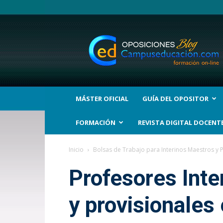
BLOG
Noticias
Oposiciones
y
bolsas
Trabajo
Interinos.
MÁSTER OFICIAL
GUÍA DEL OPOSITOR
Campuseducacion.com
FORMACIÓN
REVISTA DIGITAL DOCENT
Inicio
Bolsas de Trabajo para Interinos Maestros y 
Profesores Inte
y provisionales 