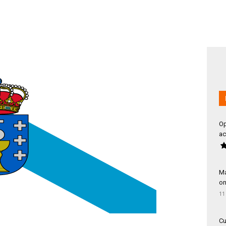
Op
ac
Má
on
11
Cu