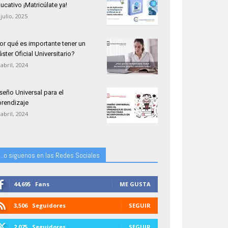
ucativo ¡Matricúlate ya!
 julio, 2025
or qué es importante tener un
ster Oficial Universitario?
 abril, 2024
seño Universal para el
rendizaje
 abril, 2024
...o siguenos en las Redes Sociales
44,695
Fans
ME GUSTA
3,506
Seguidores
SEGUIR
2,075
Seguidores
SEGUIR