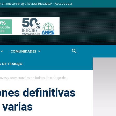
r en nuestro blog y Revista Educativa? – Accede aquí
COMUNIDADES
S DE TRABAJO
tivas y provisionales en bolsas de trabajo de...
ones definitivas
 varias