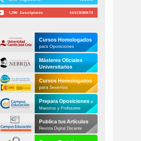
1,290
Suscriptores
SUSCRIBIRTE
Cursos Homologados
para Oposiciones
Másteres Oficiales
Universitarios
Cursos Homologados
para Sexenios
Prepara Oposiciones
a
Maestros y Profesores
Publica tus Artículos
Revista Digital Docente