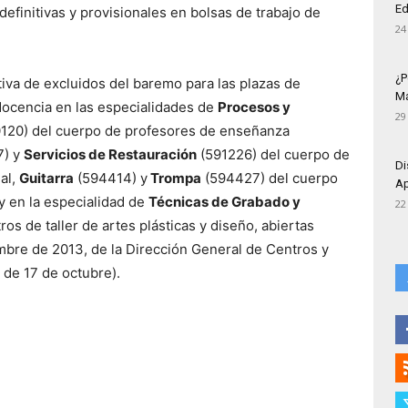
Ed
definitivas y provisionales en bolsas de trabajo de
24
¿P
itiva de excluidos del baremo para las plazas de
Má
 docencia en las especialidades de
Procesos y
29
120) del cuerpo de profesores de enseñanza
7) y
Servicios de Restauración
(591226) del cuerpo de
Di
al,
Guitarra
(594414) y
Trompa
(594427) del cuerpo
Ap
y en la especialidad de
Técnicas de Grabado y
22
s de taller de artes plásticas y diseño, abiertas
embre de 2013, de la Dirección General de Centros y
 de 17 de octubre).