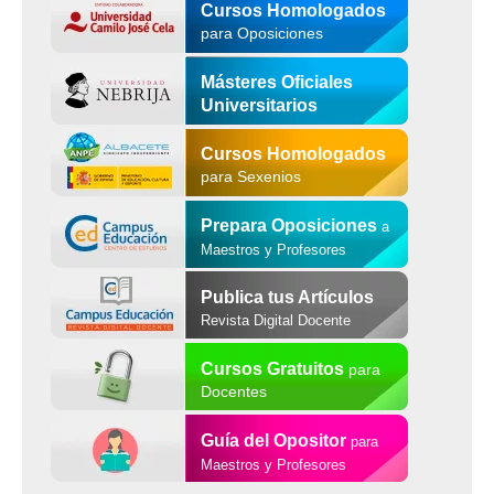
Cursos Homologados
para Oposiciones
Másteres Oficiales
Universitarios
Cursos Homologados
para Sexenios
Prepara Oposiciones
a
Maestros y Profesores
Publica tus Artículos
Revista Digital Docente
Cursos Gratuitos
para
Docentes
Guía del Opositor
para
Maestros y Profesores