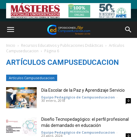
Inicio
Recursos Educativos y Publicaciones Didácticas
Artículos
Campuseducacion
Página 6
ARTÍCULOS CAMPUSEDUCACION
Artículos Campuseducacion
Día Escolar de la Paz y Aprendizaje Servicio
Equipo Pedagógico de Campuseducacion
-
30 enero, 2018
0
Diseño Tecnopedagógico: el perfil profesional
más demandado en educación
Equipo Pedagógico de Campuseducacion
-
23 abril, 2024
0