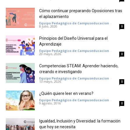
Cómo continuar preparando Oposiciones tras
el aplazamiento
Equipo Pedagógico de Campuseducacion
-
8 julio, 2020
0
Principios del Diseño Universal para el
Aprendizaje
Equipo Pedagógico de Campuseducacion
-
20 mayo, 2026
0
Competencias STEAM: Aprender haciendo,
creando e investigando
Equipo Pedagógico de Campuseducacion
-
13 mayo, 2026
0
¿Quién quiere leer en verano?
Equipo Pedagógico de Campuseducacion
-
9 agosto, 2016
0
Igualdad, Inclusión y Diversidad: la formación
que hoy se necesita